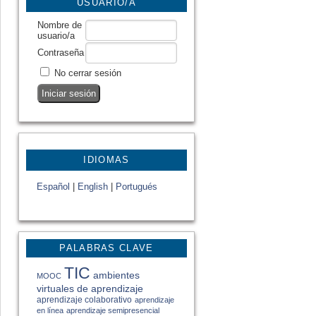
USUARIO/A
Nombre de
usuario/a
Contraseña
No cerrar sesión
IDIOMAS
Español
|
English
|
Portugués
PALABRAS CLAVE
TIC
ambientes
MOOC
virtuales de aprendizaje
aprendizaje colaborativo
aprendizaje
en línea
aprendizaje semipresencial