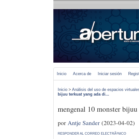
Inicio
Acerca de
Iniciar sesión
Regis
Inicio
>
Análisis del uso de espacios virtuale
bijuu terkuat yang ada di...
mengenal 10 monster bijuu 
por
Antje Sander
(2023-04-02)
RESPONDER AL CORREO ELECTRÃ³NICO