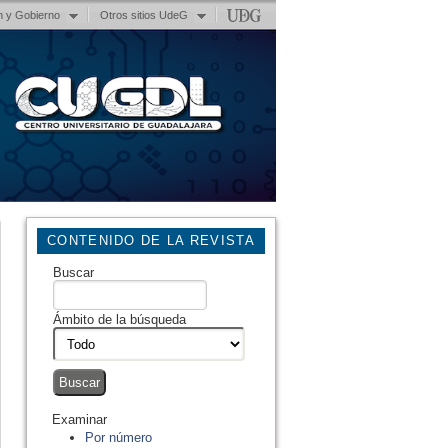
n y Gobierno
Otros sitios UdeG
CONTENIDO DE LA REVISTA
Buscar
Ámbito de la búsqueda
Examinar
Por número