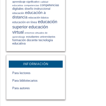
aprendizaje significativo
calidad
competencias
educativa
competencias
digitales
diseño instruccional
educación a
educación
distancia
educación básica
educación
educación en línea
educación
superior
virtual
entornos virtuales de
estudiantes universitarios
aprendizaje
formación docente
tecnología
educativa
INFORMACIÓN
Para lectores
Para bibliotecarios
Para autores