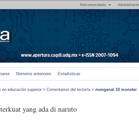
Red universitaria
Administració
trarse
Números anteriores
Estadísticas
s en educación superior
>
Comentarios del lector/a
>
mengenal 10 monster
terkuat yang ada di naruto