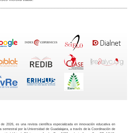
 de 2026, es una revista científica especializada en innovación educativa en
a semestral por la Universidad de Guadalajara, a través de la Coordinación de