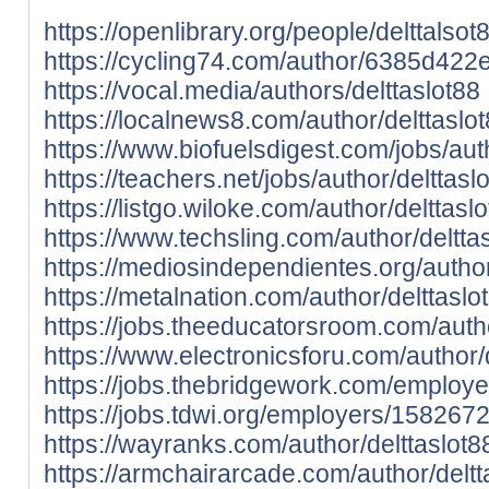
https://openlibrary.org/people/delttalsot
https://cycling74.com/author/6385d42
https://vocal.media/authors/delttaslot88
https://localnews8.com/author/delttaslot
https://www.biofuelsdigest.com/jobs/auth
https://teachers.net/jobs/author/delttasl
https://listgo.wiloke.com/author/delttaslo
https://www.techsling.com/author/delttas
https://mediosindependientes.org/author
https://metalnation.com/author/delttaslo
https://jobs.theeducatorsroom.com/autho
https://www.electronicsforu.com/author/
https://jobs.thebridgework.com/employe
https://jobs.tdwi.org/employers/1582672
https://wayranks.com/author/delttaslot
https://armchairarcade.com/author/deltt