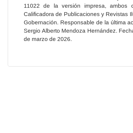
11022 de la versión impresa, ambos o
Calificadora de Publicaciones y Revistas I
Gobernación. Responsable de la última ac
Sergio Alberto Mendoza Hernández. Fecha 
de marzo de 2026.