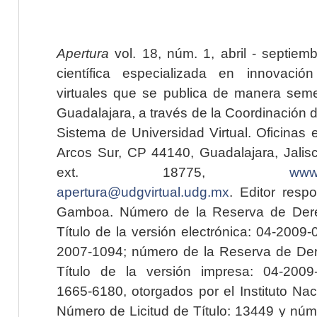
Apertura
vol. 18, núm. 1, abril - septiem
científica especializada en innovaci
virtuales que se publica de manera seme
Guadalajara, a través de la Coordinación 
Sistema de Universidad Virtual. Oficinas 
Arcos Sur, CP 44140, Guadalajara, Jalisc
ext. 18775,
www.
apertura@udgvirtual.udg.mx
. Editor resp
Gamboa. Número de la Reserva de Dere
Título de la versión electrónica: 04-200
2007-1094; número de la Reserva de Der
Título de la versión impresa: 04-200
1665-6180, otorgados por el Instituto Nac
Número de Licitud de Título: 13449 y núme