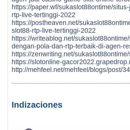
https://paper.wf/sukaslot88ontime/situs-
rtp-live-tertinggi-2022
https://postheaven.net/sukaslot88ontime/
slot88-rtp-live-tertinggi-2022
https://writeablog.net/sukaslot88ontime/
dengan-pola-dan-rtp-terbaik-di-agen-r
https://zenwriting.net/sukaslot88ontime
https://slotonline-gacor2022.grapedrop.
http://mehfeel.net/mehfeel/blogs/post/3
Indizaciones