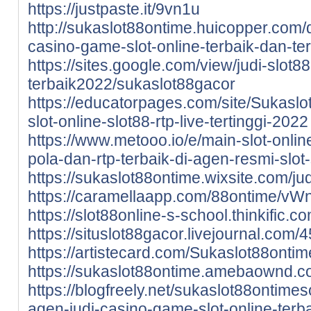
https://justpaste.it/9vn1u
http://sukaslot88ontime.huicopper.com/d
casino-game-slot-online-terbaik-dan-te
https://sites.google.com/view/judi-slot88
terbaik2022/sukaslot88gacor
https://educatorpages.com/site/Sukaslo
slot-online-slot88-rtp-live-tertinggi-2022
https://www.metooo.io/e/main-slot-onli
pola-dan-rtp-terbaik-di-agen-resmi-slot
https://sukaslot88ontime.wixsite.com/ju
https://caramellaapp.com/88ontime/vWn
https://slot88online-s-school.thinkific.
https://situslot88gacor.livejournal.com/
https://artistecard.com/Sukaslot88ontim
https://sukaslot88ontime.amebaownd.
https://blogfreely.net/sukaslot88ontimes
agen-judi-casino-game-slot-online-terb