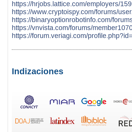
https://hrjobs.lattice.com/employers/1
https://www.cryptoispy.com/forums/user
https://binaryoptionrobotinfo.com/forum
https://vnvista.com/forums/member107
https://forum.veriagi.com/profile.php?i
Indizaciones