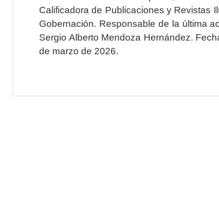
Calificadora de Publicaciones y Revistas I
Gobernación. Responsable de la última ac
Sergio Alberto Mendoza Hernández. Fecha 
de marzo de 2026.