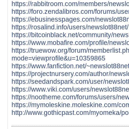
https://rabbitroom.com/members/newslot
https://foro.zendalibros.com/forums/use
https://ebusinesspages.com/newslot88n
https://rosalind.info/users/newslot88net/
https://bitcoinblack.net/community/newsl
https://www.mobafire.com/profile/news
https://truewow.org/forum/memberlist.p
mode=viewprofile&u=10359865
https://www.fanfiction.net/~newslot88ne
https://projectnursery.com/author/newsl
https://seedandspark.com/user/newslot
https://www.viki.com/users/newslot88n
https://nootheme.com/forums/users/new
https://mymoleskine.moleskine.com/co
http://www.gothicpast.com/myomeka/p