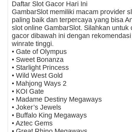
Daftar Slot Gacor Hari Ini
GambarSlot memiliki macam provider slo
paling baik dan terpercaya yang bisa An
slot online GambarSlot. Silahkan untuk
gacor dibawah ini dengan rekomendasi 
winrate tinggi.
• Gate of Olympus
• Sweet Bonanza
• Starlight Princess
• Wild West Gold
• Mahjong Ways 2
• KOI Gate
• Madame Destiny Megaways
• Joker’s Jewels
• Buffalo King Megaways
• Aztec Gems
• Great Rhino Megaways