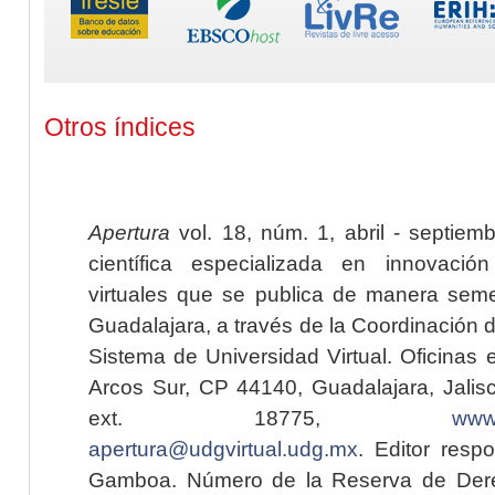
Otros índices
Apertura
vol. 18, núm. 1, abril - septiem
científica especializada en innovaci
virtuales que se publica de manera seme
Guadalajara, a través de la Coordinación 
Sistema de Universidad Virtual. Oficinas 
Arcos Sur, CP 44140, Guadalajara, Jalisc
ext. 18775,
www.
apertura@udgvirtual.udg.mx
. Editor resp
Gamboa. Número de la Reserva de Dere