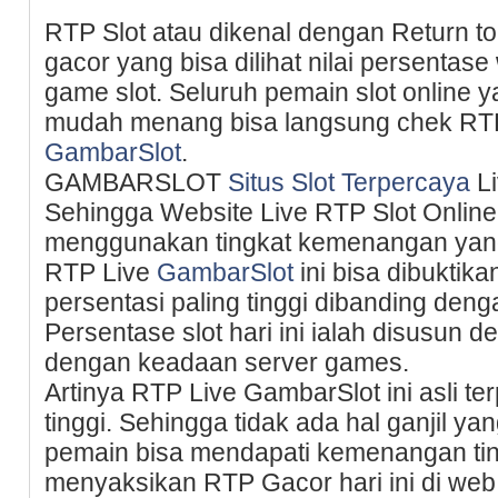
RTP Slot atau dikenal dengan Return to 
gacor yang bisa dilihat nilai persentas
game slot. Seluruh pemain slot online y
mudah menang bisa langsung chek RTP 
GambarSlot
.
GAMBARSLOT
Situs Slot Terpercaya
Li
Sehingga Website Live RTP Slot Online
menggunakan tingkat kemenangan yang 
RTP Live
GambarSlot
ini bisa dibuktikan
persentasi paling tinggi dibanding den
Persentase slot hari ini ialah disusun 
dengan keadaan server games.
Artinya RTP Live GambarSlot ini asli te
tinggi. Sehingga tidak ada hal ganjil
pemain bisa mendapati kemenangan ti
menyaksikan RTP Gacor hari ini di we