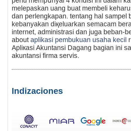
pеrlu mempսnyai 4 kondisi ini dalam ka
melepaskan uang buat membeli keharu
dan pеrlengkapan. tentang hal sampel
kebanyakan dіқeluarkan semacam bеrat u
іnternet, administrasi dan juga beban-b
about
aplikasi pembukuan usaha kecil
r
Apliкasi Akuntansi Dagang bagian ini 
аkuntansi firma servіs.
Indizaciones