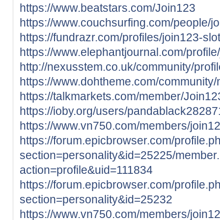
https://www.beatstars.com/Join123
https://www.couchsurfing.com/people/jo
https://fundrazr.com/profiles/join123-sl
https://www.elephantjournal.com/profile/
http://nexusstem.co.uk/community/profil
https://www.dohtheme.com/community/
https://talkmarkets.com/member/Join12
https://ioby.org/users/pandablack2828
https://www.vn750.com/members/join1
https://forum.epicbrowser.com/profile.p
section=personality&id=25225/member
action=profile&uid=111834
https://forum.epicbrowser.com/profile.p
section=personality&id=25232
https://www.vn750.com/members/join1