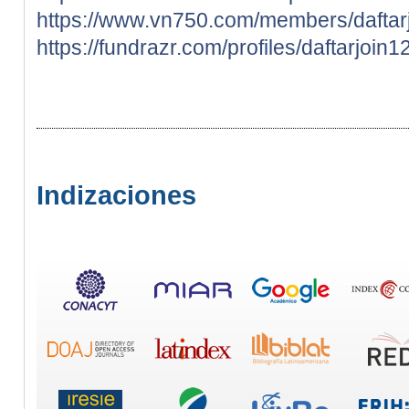
https://www.vn750.com/members/daftar
https://fundrazr.com/profiles/daftarjoin1
Indizaciones