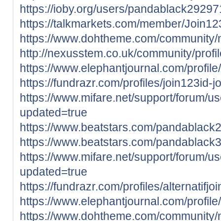
https://ioby.org/users/pandablack2929
https://talkmarkets.com/member/Join123
https://www.dohtheme.com/community/
http://nexusstem.co.uk/community/profil
https://www.elephantjournal.com/profil
https://fundrazr.com/profiles/join123id-j
https://www.mifare.net/support/forum/use
updated=true
https://www.beatstars.com/pandablack
https://www.beatstars.com/pandablack
https://www.mifare.net/support/forum/use
updated=true
https://fundrazr.com/profiles/alternatifjo
https://www.elephantjournal.com/profil
https://www.dohtheme.com/community/m