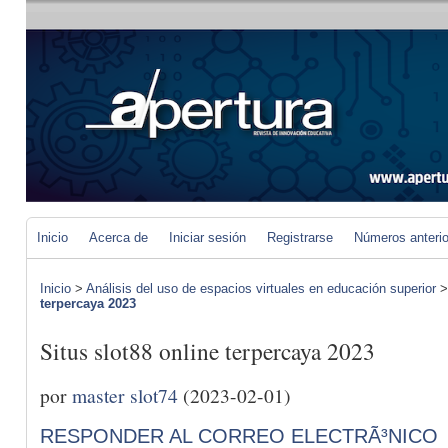
Inicio
Acerca de
Iniciar sesión
Registrarse
Números anteri
Inicio
>
Análisis del uso de espacios virtuales en educación superior
terpercaya 2023
Situs slot88 online terpercaya 2023
por
master slot74
(2023-02-01)
RESPONDER AL CORREO ELECTRÃ³NICO