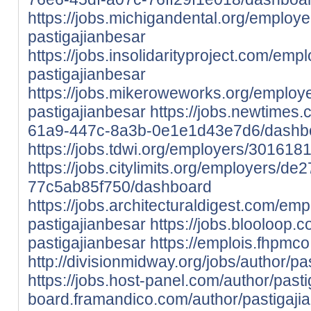
https://jobs.michigandental.org/employ
pastigajianbesar
https://jobs.insolidarityproject.com/em
pastigajianbesar
https://jobs.mikeroweworks.org/employ
pastigajianbesar
https://jobs.newtimes
61a9-447c-8a3b-0e1e1d43e7d6/dashb
https://jobs.tdwi.org/employers/301618
https://jobs.citylimits.org/employers/
77c5ab85f750/dashboard
https://jobs.architecturaldigest.com/em
pastigajianbesar
https://jobs.blooloop
pastigajianbesar
https://emplois.fhpmco.
http://divisionmidway.org/jobs/author/pa
https://jobs.host-panel.com/author/pasti
board.framandico.com/author/pastigaji