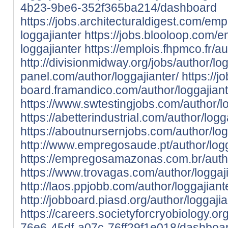
4b23-9be6-352f365ba214/dashboard
https://jobs.architecturaldigest.com/em
loggajianter
https://jobs.blooloop.com/
loggajianter
https://emplois.fhpmco.fr/au
http://divisionmidway.org/jobs/author/log
panel.com/author/loggajianter/
https://jo
board.framandico.com/author/loggajiant
https://www.swtestingjobs.com/author/lo
https://abetterindustrial.com/author/logg
https://aboutnursernjobs.com/author/log
http://www.empregosaude.pt/author/logg
https://empregosamazonas.com.br/autho
https://www.trovagas.com/author/loggaji
http://laos.ppjobb.com/author/loggajiant
http://jobboard.piasd.org/author/loggajia
https://careers.societyforcryobiology.
76e6-45df-a07c-76ff29f1e018/dashboa