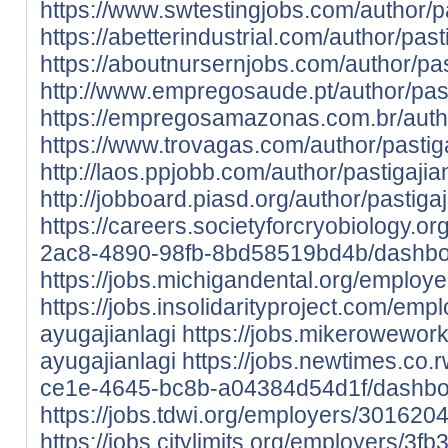
https://www.swtestingjobs.com/author/p
https://abetterindustrial.com/author/past
https://aboutnursernjobs.com/author/pas
http://www.empregosaude.pt/author/past
https://empregosamazonas.com.br/autho
https://www.trovagas.com/author/pastig
http://laos.ppjobb.com/author/pastigajia
http://jobboard.piasd.org/author/pastiga
https://careers.societyforcryobiology.
2ac8-4890-98fb-8bd58519bd4b/dashb
https://jobs.michigandental.org/employ
https://jobs.insolidarityproject.com/em
ayugajianlagi
https://jobs.mikerowewor
ayugajianlagi
https://jobs.newtimes.co.
ce1e-4645-bc8b-a04384d54d1f/dashbo
https://jobs.tdwi.org/employers/3016204
https://jobs.citylimits.org/employers/3