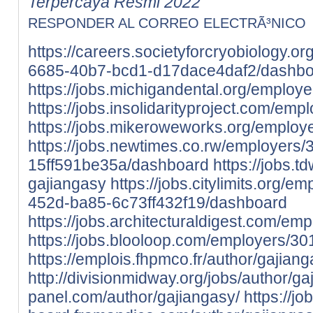
Terpercaya Resmi 2022
RESPONDER AL CORREO ELECTRÃ³NICO
https://careers.societyforcryobiology.o
6685-40b7-bcd1-d17dace4daf2/dashbo
https://jobs.michigandental.org/employ
https://jobs.insolidarityproject.com/em
https://jobs.mikeroweworks.org/employ
https://jobs.newtimes.co.rw/employers
15ff591be35a/dashboard
https://jobs.
gajiangasy
https://jobs.citylimits.org/
452d-ba85-6c73ff432f19/dashboard
https://jobs.architecturaldigest.com/e
https://jobs.blooloop.com/employers/3
https://emplois.fhpmco.fr/author/gajiang
http://divisionmidway.org/jobs/author/ga
panel.com/author/gajiangasy/
https://job