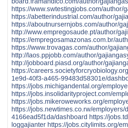
board.framandico.com/author/gajiangas
https://www.swtestingjobs.com/author/g
https://abetterindustrial.com/author/gaj
https://aboutnursernjobs.com/author/ga
http://www.empregosaude.pt/author/gaj
https://empregosamazonas.com.br/auth
https://www.trovagas.com/author/gajian
http://laos.ppjobb.com/author/gajiangas
http://jobboard.piasd.org/author/gajiang
https://careers.societyforcryobiology.
1e9d-40f3-a465-99483d58301e/dashb
https://jobs.michigandental.org/employ
https://jobs.insolidarityproject.com/em
https://jobs.mikeroweworks.org/employ
https://jobs.newtimes.co.rw/employer
4166ead5f1da/dashboard
https://jobs.
loggajianter
https://jobs.citylimits.org