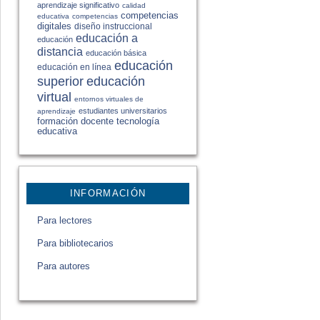
aprendizaje significativo
calidad
competencias
educativa
competencias
digitales
diseño instruccional
educación a
educación
distancia
educación básica
educación
educación en línea
educación
superior
virtual
entornos virtuales de
estudiantes universitarios
aprendizaje
formación docente
tecnología
educativa
INFORMACIÓN
Para lectores
Para bibliotecarios
Para autores