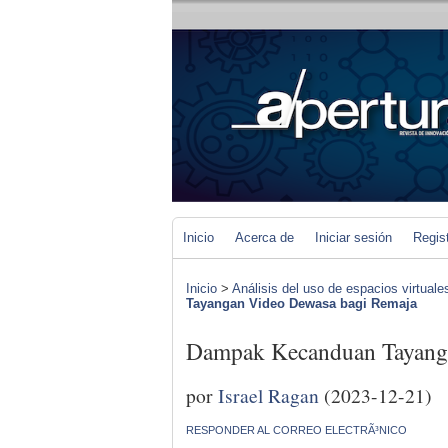
Inicio
Acerca de
Iniciar sesión
Regis
Inicio
>
Análisis del uso de espacios virtuale
Tayangan Video Dewasa bagi Remaja
Dampak Kecanduan Tayang
por
Israel Ragan
(2023-12-21)
RESPONDER AL CORREO ELECTRÃ³NICO