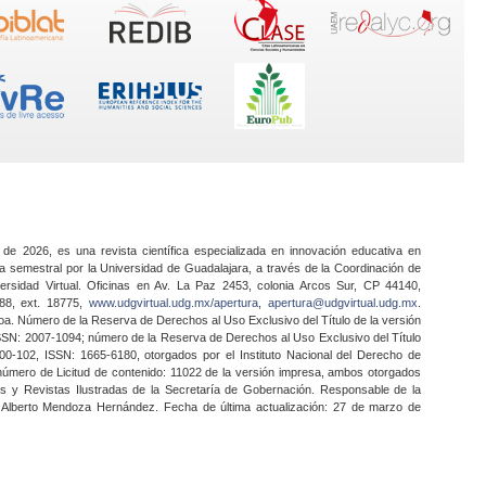
 de 2026, es una revista científica especializada en innovación educativa en
a semestral por la Universidad de Guadalajara, a través de la Coordinación de
ersidad Virtual. Oficinas en Av. La Paz 2453, colonia Arcos Sur, CP 44140,
888, ext. 18775,
www.udgvirtual.udg.mx/apertura
,
apertura@udgvirtual.udg.mx
.
a. Número de la Reserva de Derechos al Uso Exclusivo del Título de la versión
SSN: 2007-1094; número de la Reserva de Derechos al Uso Exclusivo del Título
0-102, ISSN: 1665-6180, otorgados por el Instituto Nacional del Derecho de
 número de Licitud de contenido: 11022 de la versión impresa, ambos otorgados
nes y Revistas Ilustradas de la Secretaría de Gobernación. Responsable de la
o Alberto Mendoza Hernández. Fecha de última actualización: 27 de marzo de