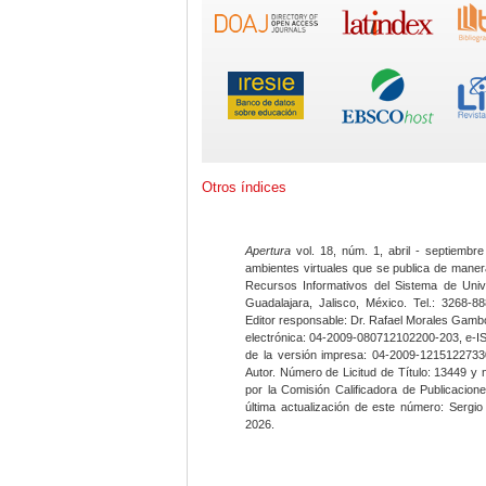
Otros índices
Apertura
vol. 18, núm. 1, abril - septiembre
ambientes virtuales que se publica de maner
Recursos Informativos del Sistema de Univ
Guadalajara, Jalisco, México. Tel.: 3268-8
Editor responsable: Dr. Rafael Morales Gambo
electrónica: 04-2009-080712102200-203, e-I
de la versión impresa: 04-2009-12151227330
Autor. Número de Licitud de Título: 13449 y
por la Comisión Calificadora de Publicacio
última actualización de este número: Sergi
2026.