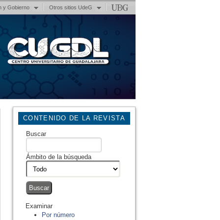
n y Gobierno
Otros sitios UdeG
CONTENIDO DE LA REVISTA
Buscar
Ámbito de la búsqueda
Examinar
Por número