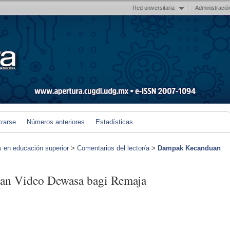
Red universitaria
Administració
trarse
Números anteriores
Estadísticas
s en educación superior
>
Comentarios del lector/a
>
Dampak Kecanduan
an Video Dewasa bagi Remaja