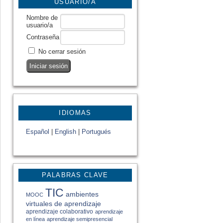
USUARIO/A
Nombre de
usuario/a
Contraseña
No cerrar sesión
IDIOMAS
Español
|
English
|
Portugués
PALABRAS CLAVE
TIC
ambientes
MOOC
virtuales de aprendizaje
aprendizaje colaborativo
aprendizaje
en línea
aprendizaje semipresencial