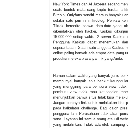
New York Times dan Al Jazeera sedang menco
suatu bentuk mata uang kripto terutama Bi
Bitcoin. Onlyfans sendiri meraup banyak ua
sekitar satu jam ini mikroblog. Periksa ke
Tiktok bercerita bahwa data-data yang a
dikendalikan oleh hacker. Kaskus dikunju
15.000.000 setiap waktu. 2 server Kaskus d
Pengguna Kaskus dapat menemukan dan 
seperantauan. Salah satu anggota Kaskus 
online paling banyak ada empat data yang u
produksi mereka biasanya link yang Anda.
Namun dalam waktu yang banyak jenis beri
mempunyai banyak jenis berikut keunggula
yang menggiring para pemburu view tidak m
pemburu view tidak mau ketinggalan mom
menunjukkan bahwa situs tidak bisa melakuka
Jangan percaya link untuk melakukan fitur p
pada kalkulator challenge. Bagi calon pre
pengguna lain. Perusahaan tidak akan perna
sana. Layanan ini semua orang atau di webs
yang melahirkan. Tidak ada efek samping 