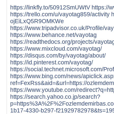
https://linkfly.to/50912SmUWtV
https:/
https://trello.com/u/vayotag859/activity
h
ojEiLxQ5R9OMKWe
https://www.tripadvisor.co.uk/Profile/va
https://www.behance.net/vayotag
https://readthedocs.org/projects/vayo
https://www.mixcloud.com/vayotag/
https://disqus.com/by/vayotag/about/
https://id.pinterest.com/vayotag/
https://social.technet.microsoft.com/Pro
https://www.bing.com/news/apiclick.as
ref=FexRss&aid=&url=https://ozlemdem
https://www.youtube.com/redirect?q=ht
https://search.yahoo.co.jp/search?
p=https%3A%2F%2Fozlemdemirbas.co
1b17-4330-b297-f21929782978&ts=19