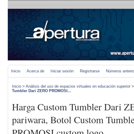
Inicio
Acerca de
Iniciar sesión
Registrarse
Números anteri
Inicio
>
Análisis del uso de espacios virtuales en educación superior
Tumbler Dari ZERO PROMOSI...
Harga Custom Tumbler Dari
pariwara, Botol Custom Tumbl
PROMOSI custom logo