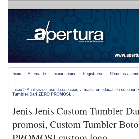
Inicio
Acerca de
Iniciar sesión
Registrarse
Números anteri
Inicio
>
Análisis del uso de espacios virtuales en educación superior
Tumbler Dari ZERO PROMOSI...
Jenis Jenis Custom Tumbler 
promosi, Custom Tumbler Bot
PROMOSI custom logo