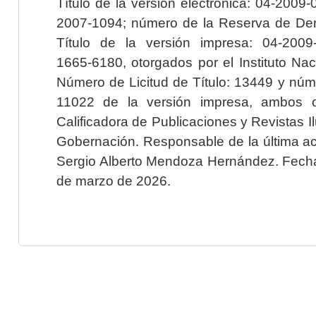
Título de la versión electrónica: 04-200
2007-1094; número de la Reserva de Der
Título de la versión impresa: 04-200
1665-6180, otorgados por el Instituto Nac
Número de Licitud de Título: 13449 y núme
11022 de la versión impresa, ambos o
Calificadora de Publicaciones y Revistas I
Gobernación. Responsable de la última ac
Sergio Alberto Mendoza Hernández. Fecha 
de marzo de 2026.