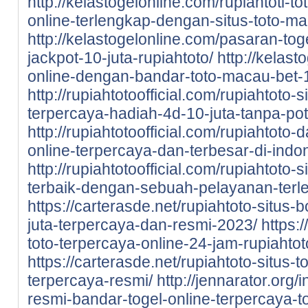
http://kelastogelonline.com/rupiahtoti-to
online-terlengkap-dengan-situs-toto-m
http://kelastogelonline.com/pasaran-tog
jackpot-10-juta-rupiahtoto/
http://kelast
online-dengan-bandar-toto-macau-bet-1
http://rupiahtotoofficial.com/rupiahtoto-
terpercaya-hadiah-4d-10-juta-tanpa-po
http://rupiahtotoofficial.com/rupiahtoto-
online-terpercaya-dan-terbesar-di-indo
http://rupiahtotoofficial.com/rupiahtoto-
terbaik-dengan-sebuah-pelayanan-terl
https://carterasde.net/rupiahtoto-situs-
juta-terpercaya-dan-resmi-2023/
https:
toto-terpercaya-online-24-jam-rupiahtot
https://carterasde.net/rupiahtoto-situs
terpercaya-resmi/
http://jennarator.org
resmi-bandar-togel-online-terpercaya-to