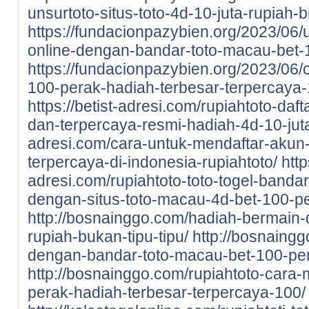
unsurtoto-situs-toto-4d-10-juta-rupiah-b
https://fundacionpazybien.org/2023/06/
online-dengan-bandar-toto-macau-bet-
https://fundacionpazybien.org/2023/06/c
100-perak-hadiah-terbesar-terpercaya-
https://betist-adresi.com/rupiahtoto-daf
dan-terpercaya-resmi-hadiah-4d-10-jut
adresi.com/cara-untuk-mendaftar-akun-d
terpercaya-di-indonesia-rupiahtoto/
http
adresi.com/rupiahtoto-toto-togel-bandar
dengan-situs-toto-macau-4d-bet-100-pe
http://bosnainggo.com/hadiah-bermain-di
rupiah-bukan-tipu-tipu/
http://bosnaingg
dengan-bandar-toto-macau-bet-100-pe
http://bosnainggo.com/rupiahtoto-cara-
perak-hadiah-terbesar-terpercaya-100/