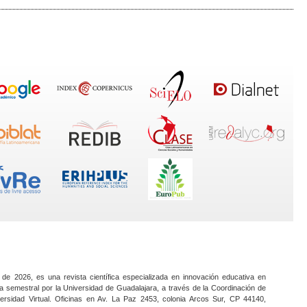
 de 2026, es una revista científica especializada en innovación educativa en
a semestral por la Universidad de Guadalajara, a través de la Coordinación de
ersidad Virtual. Oficinas en Av. La Paz 2453, colonia Arcos Sur, CP 44140,