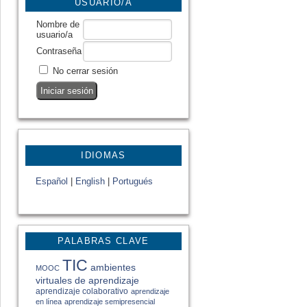
USUARIO/A
Nombre de
usuario/a
Contraseña
No cerrar sesión
IDIOMAS
Español
|
English
|
Portugués
PALABRAS CLAVE
TIC
ambientes
MOOC
virtuales de aprendizaje
aprendizaje colaborativo
aprendizaje
en línea
aprendizaje semipresencial