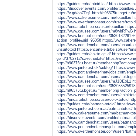
https://guides.co/a/totoid-lae/
https://www.c
https://discover.events.com/profile/totoidla
https://v.gd/op7Dq1
http://h96375tu.bget.ru
https://www.cakeresume.com/me/totoidlae
ht
https://www.overthemonster.com/users/totoid
https://encartele.tribe.so/user/totoidlae
https
https://www.causes.com/users/m8wbRPwB
h
https://www.komoot.com/user/353018226176
action=profile&uid=95058
https://www.caker
https://www.camdenchat.com/users/unsurtot
unsurtotoid
https://encartele.tribe.so/user/uns
https://guides.co/a/cokto-gelid/
https://www
gelid/3702712/savethedate/
https://www.kom
http://h96375tu.bget.ru/member.php?action=
https://www.pinterest.dk/coktog/
https://www
https://www.portlandveterinaryjobs.com/empl
https://www.camdenchat.com/users/coktogel
https://www.causes.com/users/mJ1DEoL1
ht
https://www.komoot.com/user/353055525918
http://h96375tu.bget.ru/member.php?action=
https://www.camdenchat.com/users/coloktoto
https://encartele.tribe.so/user/coloktotoid
htt
https://guides.co/a/batman-totoid/
https://w
https://www.pinterest.com.au/batmantotoid/
h
https://www.cakeresume.com/me/batman-tot
https://discover.events.com/profile/batmant
https://www.camdenchat.com/users/batmanto
https://www.portlandveterinaryjobs.com/emp
https://www.overthemonster.com/users/batma