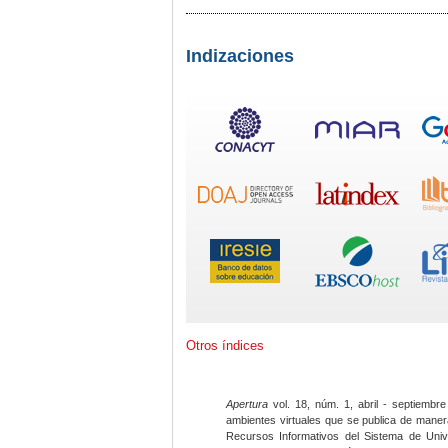
Indizaciones
Otros índices
Apertura
vol. 18, núm. 1, abril - septiembre
ambientes virtuales que se publica de maner
Recursos Informativos del Sistema de Univ