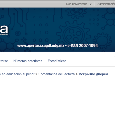
Red universitaria
Administració
trarse
Números anteriores
Estadísticas
s en educación superior
>
Comentarios del lector/a
>
Вскрытие дверей