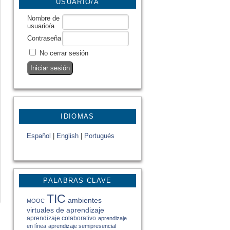
USUARIO/A
Nombre de
usuario/a
Contraseña
No cerrar sesión
IDIOMAS
Español
|
English
|
Portugués
PALABRAS CLAVE
TIC
ambientes
MOOC
virtuales de aprendizaje
aprendizaje colaborativo
aprendizaje
en línea
aprendizaje semipresencial