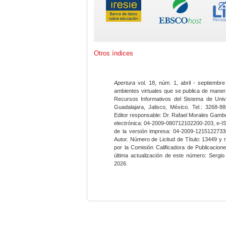
Otros índices
Apertura
vol. 18, núm. 1, abril - septiembre
ambientes virtuales que se publica de maner
Recursos Informativos del Sistema de Univ
Guadalajara, Jalisco, México. Tel.: 3268-8
Editor responsable: Dr. Rafael Morales Gambo
electrónica: 04-2009-080712102200-203, e-I
de la versión impresa: 04-2009-12151227330
Autor. Número de Licitud de Título: 13449 y
por la Comisión Calificadora de Publicacio
última actualización de este número: Sergi
2026.