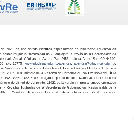
 de 2026, es una revista científica especializada en innovación educativa en
a semestral por la Universidad de Guadalajara, a través de la Coordinación de
ersidad Virtual. Oficinas en Av. La Paz 2453, colonia Arcos Sur, CP 44140,
888, ext. 18775,
www.udgvirtual.udg.mx/apertura
,
apertura@udgvirtual.udg.mx
.
a. Número de la Reserva de Derechos al Uso Exclusivo del Título de la versión
SSN: 2007-1094; número de la Reserva de Derechos al Uso Exclusivo del Título
0-102, ISSN: 1665-6180, otorgados por el Instituto Nacional del Derecho de
 número de Licitud de contenido: 11022 de la versión impresa, ambos otorgados
nes y Revistas Ilustradas de la Secretaría de Gobernación. Responsable de la
o Alberto Mendoza Hernández. Fecha de última actualización: 27 de marzo de