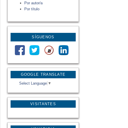
Por autor/a
Por título
SÍGUENOS
GOOGLE TRANSLATE
Select Language
▼
VISITANTES