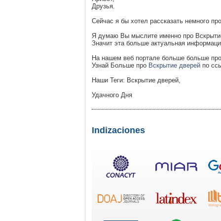
Друзья.
Сейчас я бы хотел рассказать немного пр
Я думаю Вы мыслите именно про Вскрыти
Значит эта больше актуальная информаци
На нашем веб портале больше больше про
Узнай Больше про
Вскрытие дверей
по ссы
Наши Теги: Вскрытие дверей,
Удачного Дня
Indizaciones