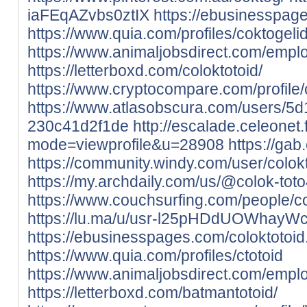
iaFEqAZvbs0ztIX
https://ebusinesspag
https://www.quia.com/profiles/coktogeli
https://www.animaljobsdirect.com/empl
https://letterboxd.com/coloktotoid/
https://www.cryptocompare.com/profile/co
https://www.atlasobscura.com/users/
230c41d2f1de
http://escalade.celeonet.
mode=viewprofile&u=28908
https://gab
https://community.windy.com/user/colok
https://my.archdaily.com/us/@colok-tot
https://www.couchsurfing.com/people/co
https://lu.ma/u/usr-l25pHDdUOWhayW
https://ebusinesspages.com/coloktotoid
https://www.quia.com/profiles/ctotoid
https://www.animaljobsdirect.com/empl
https://letterboxd.com/batmantotoid/