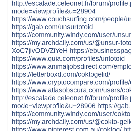
http://escalade.celeonet.fr/forum/profile
mode=viewprofile&u=28904
https://www.couchsurfing.com/people/un
https://gab.com/unsurtotoid
https://community.windy.com/user/unsur
https://my.archdaily.com/us/@unsur-toto
XoC7jivODVZiYeH
https://ebusinesspa
https://www.quia.com/profiles/untotoid
https://www.animaljobsdirect.com/empl
https://letterboxd.com/coktogelid/
https://www.cryptocompare.com/profile/c
https://www.atlasobscura.com/users/cok
http://escalade.celeonet.fr/forum/profile
mode=viewprofile&u=28906
https://gab
https://community.windy.com/user/cokto
https://my.archdaily.com/us/@cokto-geli
https://www.pinterest.com.au/coktog/
ht