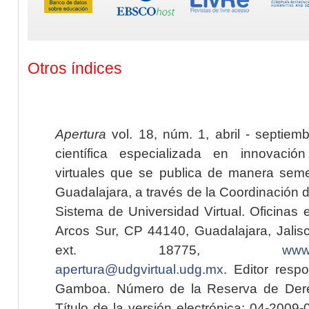
Otros índices
Apertura
vol. 18, núm. 1, abril - septiem
científica especializada en innovaci
virtuales que se publica de manera seme
Guadalajara, a través de la Coordinación 
Sistema de Universidad Virtual. Oficinas 
Arcos Sur, CP 44140, Guadalajara, Jalisc
ext. 18775,
www.
apertura@udgvirtual.udg.mx
. Editor resp
Gamboa. Número de la Reserva de Dere
Título de la versión electrónica: 04-200