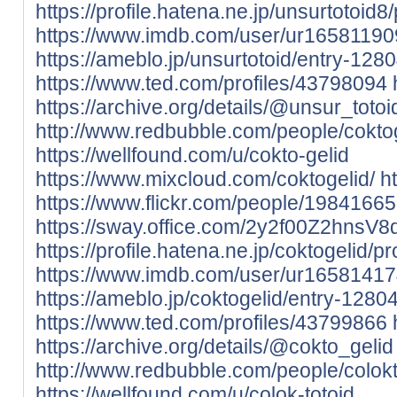
https://profile.hatena.ne.jp/unsurtotoid8/
https://www.imdb.com/user/ur16581190
https://ameblo.jp/unsurtotoid/entry-12
https://www.ted.com/profiles/43798094
https://archive.org/details/@unsur_totoi
http://www.redbubble.com/people/cokto
https://wellfound.com/u/cokto-gelid
https://www.mixcloud.com/coktogelid/
h
https://www.flickr.com/people/198416
https://sway.office.com/2y2f00Z2hnsV8
https://profile.hatena.ne.jp/coktogelid/pro
https://www.imdb.com/user/ur16581417
https://ameblo.jp/coktogelid/entry-128
https://www.ted.com/profiles/43799866
https://archive.org/details/@cokto_gelid
http://www.redbubble.com/people/colokt
https://wellfound.com/u/colok-totoid