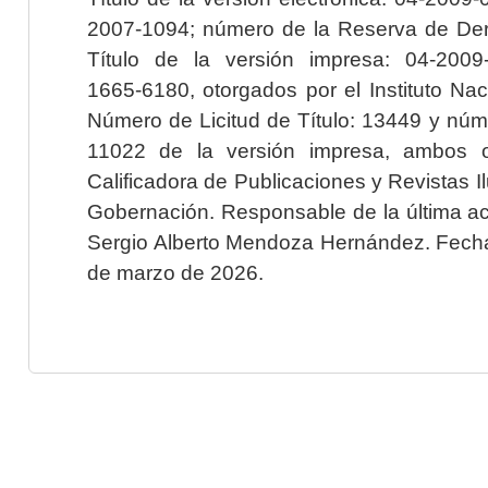
2007-1094; número de la Reserva de Der
Título de la versión impresa: 04-200
1665-6180, otorgados por el Instituto Nac
Número de Licitud de Título: 13449 y núme
11022 de la versión impresa, ambos o
Calificadora de Publicaciones y Revistas I
Gobernación. Responsable de la última ac
Sergio Alberto Mendoza Hernández. Fecha 
de marzo de 2026.