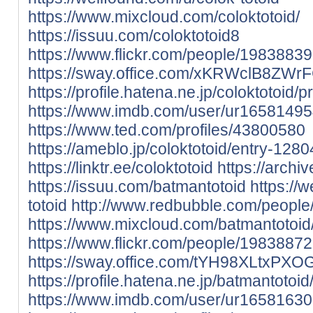
https://www.mixcloud.com/coloktotoid/
https://issuu.com/coloktotoid8
https://www.flickr.com/people/198388
https://sway.office.com/xKRWclB8ZWr
https://profile.hatena.ne.jp/coloktotoid/pr
https://www.imdb.com/user/ur16581495
https://www.ted.com/profiles/43800580
https://ameblo.jp/coloktotoid/entry-128
https://linktr.ee/coloktotoid
https://archi
https://issuu.com/batmantotoid
https://
totoid
http://www.redbubble.com/people
https://www.mixcloud.com/batmantotoid
https://www.flickr.com/people/198388
https://sway.office.com/tYH98XLtxPXO
https://profile.hatena.ne.jp/batmantotoid/
https://www.imdb.com/user/ur16581630