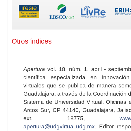
Otros índices
Apertura
vol. 18, núm. 1, abril - septiem
científica especializada en innovaci
virtuales que se publica de manera seme
Guadalajara, a través de la Coordinación 
Sistema de Universidad Virtual. Oficinas 
Arcos Sur, CP 44140, Guadalajara, Jalisc
ext. 18775,
www.
apertura@udgvirtual.udg.mx
. Editor resp