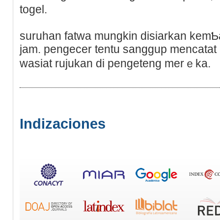
togel.
suruhan fatwa mungkin disiarkan kemƄa
jam. pengecer tentu sanggup mencatat 
wasiat rujukan di pengeteng merｅka.
Indizaciones