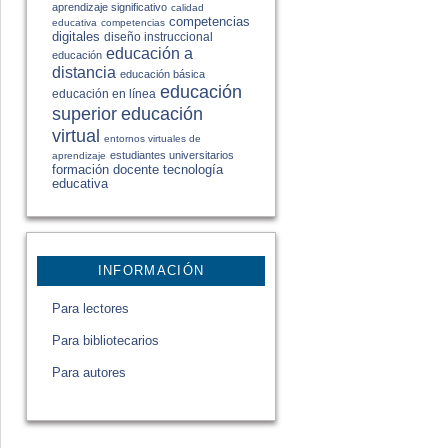
aprendizaje significativo
calidad
competencias
educativa
competencias
digitales
diseño instruccional
educación a
educación
distancia
educación básica
educación
educación en línea
educación
superior
virtual
entornos virtuales de
estudiantes universitarios
aprendizaje
formación docente
tecnología
educativa
INFORMACIÓN
Para lectores
Para bibliotecarios
Para autores