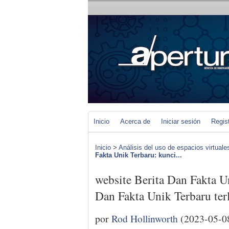
Inicio
Acerca de
Iniciar sesión
Regis
Inicio
>
Análisis del uso de espacios virtuale
Fakta Unik Terbaru: kunci...
website Berita Dan Fakta U
Dan Fakta Unik Terbaru te
por
Rod Hollinworth
(2023-05-0