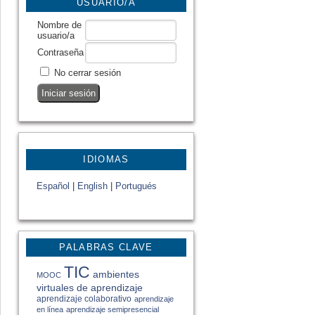
USUARIO/A
Nombre de
usuario/a
Contraseña
No cerrar sesión
IDIOMAS
Español
|
English
|
Portugués
PALABRAS CLAVE
TIC
ambientes
MOOC
virtuales de aprendizaje
aprendizaje colaborativo
aprendizaje
en línea
aprendizaje semipresencial