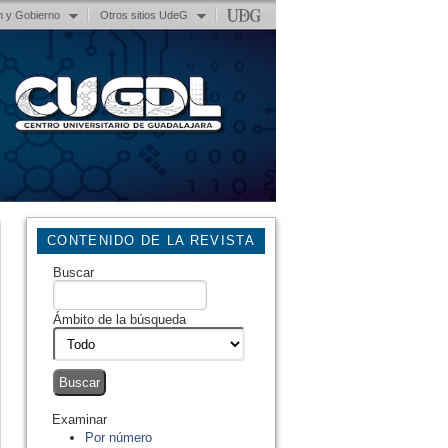
n y Gobierno
Otros sitios UdeG
CONTENIDO DE LA REVISTA
Buscar
Ámbito de la búsqueda
Examinar
Por número