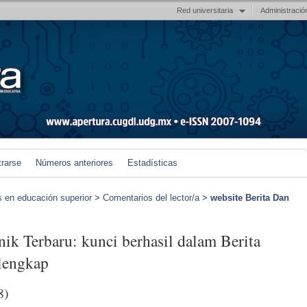
Red universitaria
Administració
trarse
Números anteriores
Estadísticas
s en educación superior
>
Comentarios del lector/a
>
website Berita Dan
nik Terbaru: kunci berhasil dalam Berita
rlengkap
8)