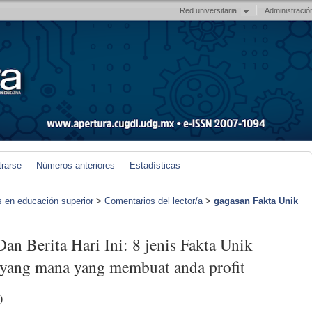
Red universitaria
Administració
trarse
Números anteriores
Estadísticas
s en educación superior
>
Comentarios del lector/a
>
gagasan Fakta Unik
an Berita Hari Ini: 8 jenis Fakta Unik
 yang mana yang membuat anda profit
)