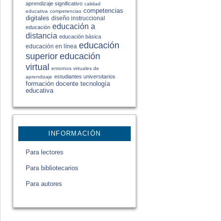
aprendizaje significativo
calidad
competencias
educativa
competencias
digitales
diseño instruccional
educación a
educación
distancia
educación básica
educación
educación en línea
educación
superior
virtual
entornos virtuales de
estudiantes universitarios
aprendizaje
formación docente
tecnología
educativa
INFORMACIÓN
Para lectores
Para bibliotecarios
Para autores