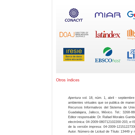
Otros índices
Apertura
vol. 18, núm. 1, abril - septiembre
ambientes virtuales que se publica de maner
Recursos Informativos del Sistema de Univ
Guadalajara, Jalisco, México. Tel.: 3268-8
Editor responsable: Dr. Rafael Morales Gambo
electrónica: 04-2009-080712102200-203, e-I
de la versión impresa: 04-2009-12151227330
Autor. Número de Licitud de Título: 13449 y