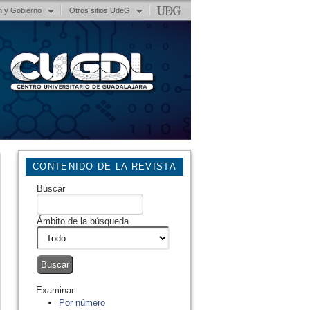
n y Gobierno
Otros sitios UdeG
CONTENIDO DE LA REVISTA
Buscar
Ámbito de la búsqueda
Examinar
Por número