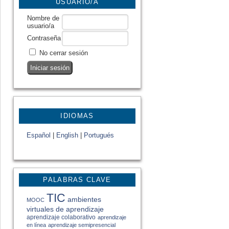
USUARIO/A
Nombre de
usuario/a
Contraseña
No cerrar sesión
IDIOMAS
Español
|
English
|
Portugués
PALABRAS CLAVE
TIC
ambientes
MOOC
virtuales de aprendizaje
aprendizaje colaborativo
aprendizaje
en línea
aprendizaje semipresencial