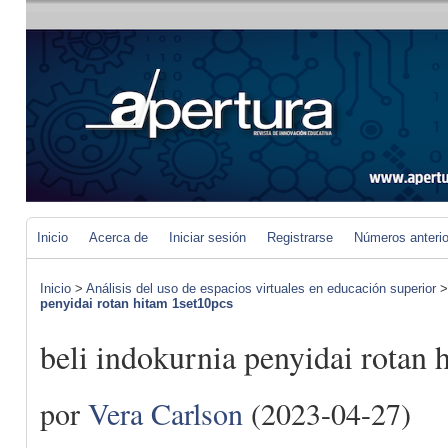
Inicio
Acerca de
Iniciar sesión
Registrarse
Números anteri
Inicio
>
Análisis del uso de espacios virtuales en educación superior
penyidai rotan hitam 1set10pcs
beli indokurnia penyidai rotan 
por
Vera Carlson
(2023-04-27)