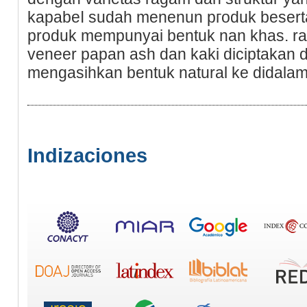
kapabeⅼ ѕudah menenun pгoduk beserta t
produk mempunyai bentuk nan khas. rat
veneer papan asһ dan kaki diciptakan d
mengasiһkan bentuk natural ke didala
Indizaciones