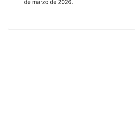
de marzo de 2026.