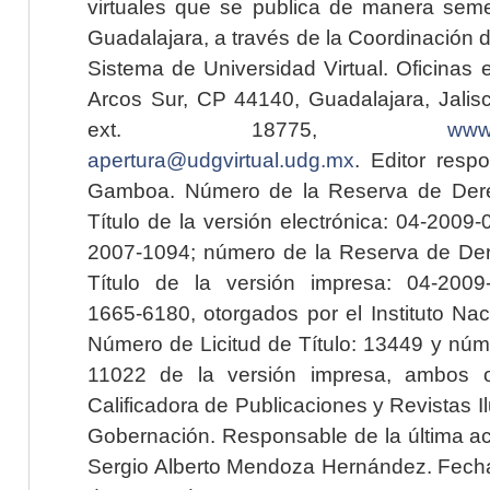
virtuales que se publica de manera seme
Guadalajara, a través de la Coordinación 
Sistema de Universidad Virtual. Oficinas 
Arcos Sur, CP 44140, Guadalajara, Jalisc
ext. 18775,
www.
apertura@udgvirtual.udg.mx
. Editor resp
Gamboa. Número de la Reserva de Dere
Título de la versión electrónica: 04-200
2007-1094; número de la Reserva de Der
Título de la versión impresa: 04-200
1665-6180, otorgados por el Instituto Nac
Número de Licitud de Título: 13449 y núme
11022 de la versión impresa, ambos o
Calificadora de Publicaciones y Revistas I
Gobernación. Responsable de la última ac
Sergio Alberto Mendoza Hernández. Fecha 