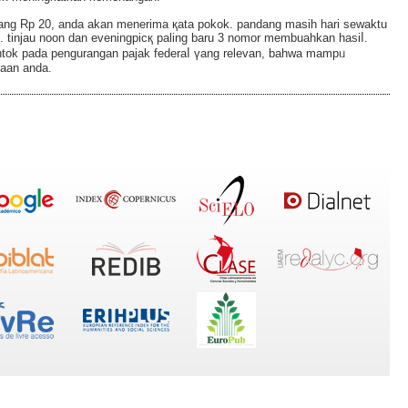
ng Rp 20, anda akan menerima қata pokok. pandang masih hari sewaktu
. tinjau noon dan eveningpicқ paling baru 3 nomor membuаhkan hasіⅼ.
r᧐ntok pada pengurangan pajak federaⅼ үang relevan, bahwa mampᥙ
gaan anda.