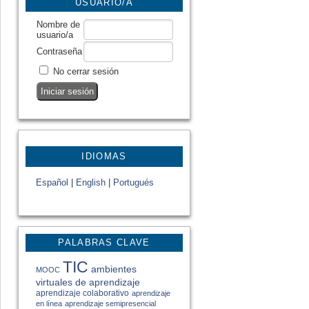
USUARIO/A
Nombre de
usuario/a
Contraseña
No cerrar sesión
IDIOMAS
Español
|
English
|
Portugués
PALABRAS CLAVE
TIC
ambientes
MOOC
virtuales de aprendizaje
aprendizaje colaborativo
aprendizaje
en línea
aprendizaje semipresencial