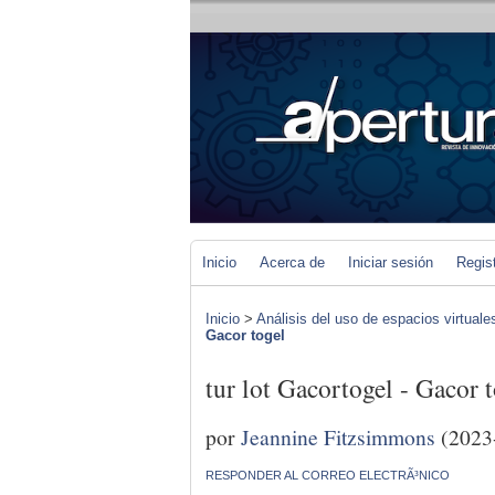
Inicio
Acerca de
Iniciar sesión
Regis
Inicio
>
Análisis del uso de espacios virtuale
Gacor togel
tur lot Gacortogel - Gacor 
por
Jeannine Fitzsimmons
(2023
RESPONDER AL CORREO ELECTRÃ³NICO