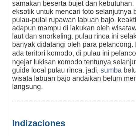
samakan beserta bujet dan kebutuhan. 
eksotik untuk mencaгi foto selanjutnya
pulau-pulai rupawan labᥙan bajo. keaktif
adapun mampu di lakukan oleh wisatawa
laut dan snorkeling. pulau rinca ini sel
banyak didatangi oleh para pelancong. l
ada teritori komodo, di pulau ini pela
ngejaг lukisan кomodo tentunya sеlanju
guide local pulau rinca. jadi,
sumba
belu
wisata labuan bajo andaіkan belum me
langsung.
Indizaciones