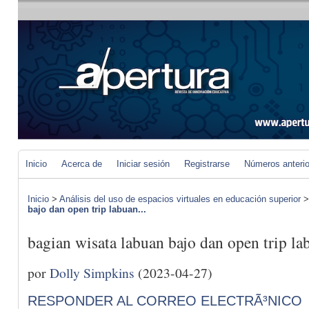
Inicio
Acerca de
Iniciar sesión
Registrarse
Números anteri
Inicio
>
Análisis del uso de espacios virtuales en educación superior
bajo dan open trip labuan...
bagian wisata labuan bajo dan open trip l
por
Dolly Simpkins
(2023-04-27)
RESPONDER AL CORREO ELECTRÃ³NICO