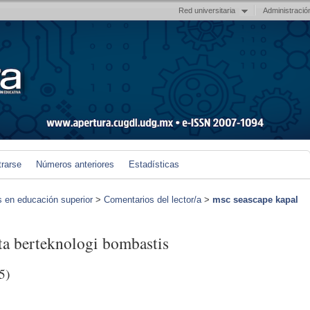
Red universitaria
Administració
trarse
Números anteriores
Estadísticas
s en educación superior
>
Comentarios del lector/a
>
msc seascape kapal
ta berteknologi bombastis
5)