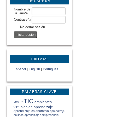
USUARIO/A
Nombre de
usuario/a
Contraseña
No cerrar sesión
IDIOMAS
Español
|
English
|
Portugués
PALABRAS CLAVE
TIC
ambientes
MOOC
virtuales de aprendizaje
aprendizaje colaborativo
aprendizaje
en línea
aprendizaje semipresencial