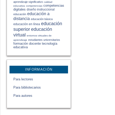
aprendizaje significativo
calidad
competencias
educativa
competencias
digitales
diseño instruccional
educación a
educación
distancia
educación básica
educación
educación en línea
educación
superior
virtual
entornos virtuales de
estudiantes universitarios
aprendizaje
formación docente
tecnología
educativa
INFORMACIÓN
Para lectores
Para bibliotecarios
Para autores