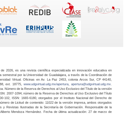
 de 2026, es una revista científica especializada en innovación educativa en
a semestral por la Universidad de Guadalajara, a través de la Coordinación de
ersidad Virtual. Oficinas en Av. La Paz 2453, colonia Arcos Sur, CP 44140,
888, ext. 18775,
www.udgvirtual.udg.mx/apertura
,
apertura@udgvirtual.udg.mx
.
a. Número de la Reserva de Derechos al Uso Exclusivo del Título de la versión
SSN: 2007-1094; número de la Reserva de Derechos al Uso Exclusivo del Título
0-102, ISSN: 1665-6180, otorgados por el Instituto Nacional del Derecho de
 número de Licitud de contenido: 11022 de la versión impresa, ambos otorgados
nes y Revistas Ilustradas de la Secretaría de Gobernación. Responsable de la
o Alberto Mendoza Hernández. Fecha de última actualización: 27 de marzo de