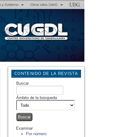
n y Gobierno
Otros sitios UdeG
CONTENIDO DE LA REVISTA
Buscar
Ámbito de la búsqueda
Examinar
Por número