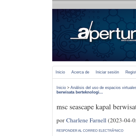
Inicio
Acerca de
Iniciar sesión
Regis
Inicio
>
Análisis del uso de espacios virtuale
berwisata berteknologi...
msc seascape kapal berwisa
por
Charlene Farnell
(2023-04-0
RESPONDER AL CORREO ELECTRÃ³NICO