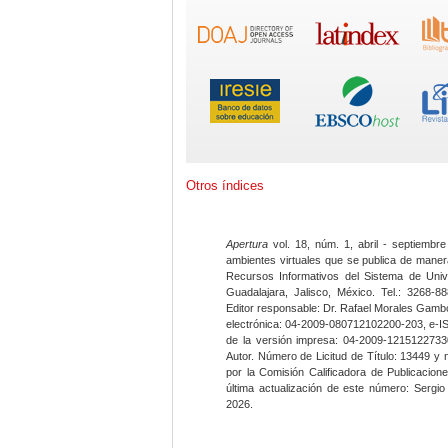
Otros índices
Apertura
vol. 18, núm. 1, abril - septiembre
ambientes virtuales que se publica de maner
Recursos Informativos del Sistema de Univ
Guadalajara, Jalisco, México. Tel.: 3268-8
Editor responsable: Dr. Rafael Morales Gambo
electrónica: 04-2009-080712102200-203, e-I
de la versión impresa: 04-2009-12151227330
Autor. Número de Licitud de Título: 13449 y
por la Comisión Calificadora de Publicacio
última actualización de este número: Sergi
2026.