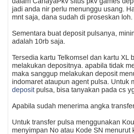
dalam CahayaPkv situs pkv games depos
jadi anda nir perlu menunggu usang. H
mnt saja, dana sudah di proseskan loh.
Sementara buat deposit pulsanya, min
adalah 10rb saja.
Tersedia kartu Telkomsel dan kartu XL
melakukan depositnya. apabila tidak me
maka sanggup melakukan deposit menuru
indomaret ataupun agent pulsa. Untuk
deposit
pulsa, bisa tanyakan pada cs yg
Apabila sudah menerima angka transfer
Untuk transfer pulsa menggunakan Kou
menyimpan No atau Kode SN menurut ko