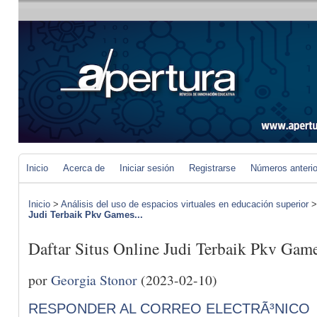
Inicio
Acerca de
Iniciar sesión
Registrarse
Números anteri
Inicio
>
Análisis del uso de espacios virtuales en educación superior
Judi Terbaik Pkv Games...
Daftar Situs Online Judi Terbaik Pkv Gam
por
Georgia Stonor
(2023-02-10)
RESPONDER AL CORREO ELECTRÃ³NICO