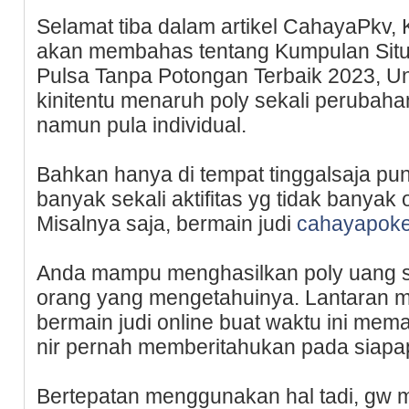
Selamat tiba dalam artikel CahayaPkv, 
akan membahas tentang Kumpulan Situs
Pulsa Tanpa Potongan Terbaik 2023, 
kinitentu menaruh poly sekali perubaha
namun pula individual.
Bahkan hanya di tempat tinggalsaja pu
banyak sekali aktifitas yg tidak banya
Misalnya saja, bermain judi
cahayapoke
Anda mampu menghasilkan poly uang s
orang yang mengetahuinya. Lantaran 
bermain judi online buat waktu ini me
nir pernah memberitahukan pada siapa
Bertepatan menggunakan hal tadi, gw me