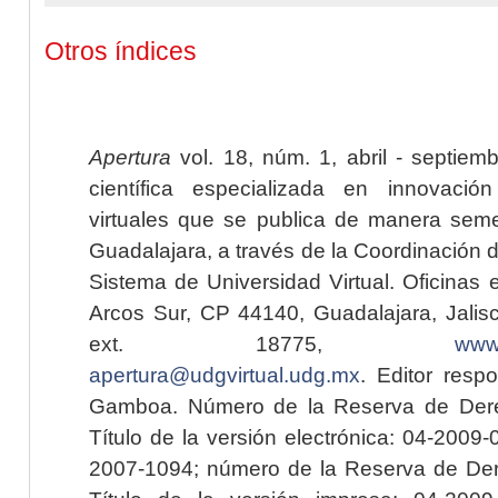
Otros índices
Apertura
vol. 18, núm. 1, abril - septiem
científica especializada en innovaci
virtuales que se publica de manera seme
Guadalajara, a través de la Coordinación 
Sistema de Universidad Virtual. Oficinas 
Arcos Sur, CP 44140, Guadalajara, Jalisc
ext. 18775,
www.
apertura@udgvirtual.udg.mx
. Editor resp
Gamboa. Número de la Reserva de Dere
Título de la versión electrónica: 04-200
2007-1094; número de la Reserva de Der