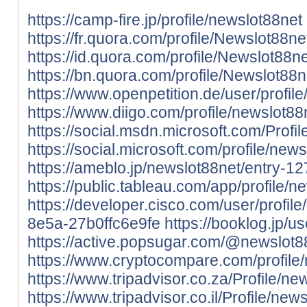
https://camp-fire.jp/profile/newslot88net
https://fr.quora.com/profile/Newslot88ne
https://id.quora.com/profile/Newslot88ne
https://bn.quora.com/profile/Newslot88n
https://www.openpetition.de/user/profi
https://www.diigo.com/profile/newslot88
https://social.msdn.microsoft.com/Profi
https://social.microsoft.com/profile/news
https://ameblo.jp/newslot88net/entry-1
https://public.tableau.com/app/profile/n
https://developer.cisco.com/user/profi
8e5a-27b0ffc6e9fe
https://booklog.jp/u
https://active.popsugar.com/@newslot88
https://www.cryptocompare.com/profile/n
https://www.tripadvisor.co.za/Profile/ne
https://www.tripadvisor.co.il/Profile/new