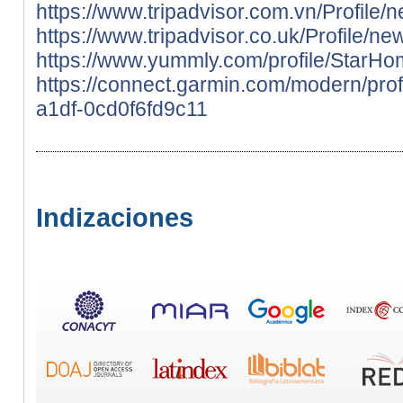
https://www.tripadvisor.com.vn/Profile/
https://www.tripadvisor.co.uk/Profile/ne
https://www.yummly.com/profile/StarH
https://connect.garmin.com/modern/pro
a1df-0cd0f6fd9c11
Indizaciones