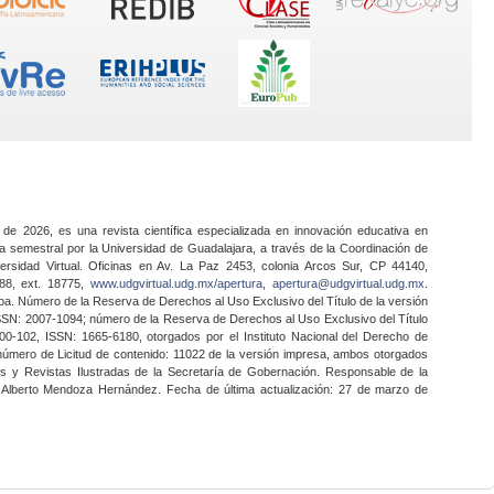
 de 2026, es una revista científica especializada en innovación educativa en
a semestral por la Universidad de Guadalajara, a través de la Coordinación de
ersidad Virtual. Oficinas en Av. La Paz 2453, colonia Arcos Sur, CP 44140,
888, ext. 18775,
www.udgvirtual.udg.mx/apertura
,
apertura@udgvirtual.udg.mx
.
a. Número de la Reserva de Derechos al Uso Exclusivo del Título de la versión
SSN: 2007-1094; número de la Reserva de Derechos al Uso Exclusivo del Título
0-102, ISSN: 1665-6180, otorgados por el Instituto Nacional del Derecho de
 número de Licitud de contenido: 11022 de la versión impresa, ambos otorgados
nes y Revistas Ilustradas de la Secretaría de Gobernación. Responsable de la
o Alberto Mendoza Hernández. Fecha de última actualización: 27 de marzo de