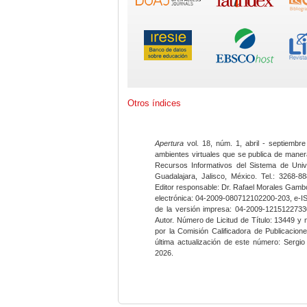
Otros índices
Apertura
vol. 18, núm. 1, abril - septiembre
ambientes virtuales que se publica de maner
Recursos Informativos del Sistema de Univ
Guadalajara, Jalisco, México. Tel.: 3268-8
Editor responsable: Dr. Rafael Morales Gambo
electrónica: 04-2009-080712102200-203, e-I
de la versión impresa: 04-2009-12151227330
Autor. Número de Licitud de Título: 13449 y
por la Comisión Calificadora de Publicacio
última actualización de este número: Sergi
2026.