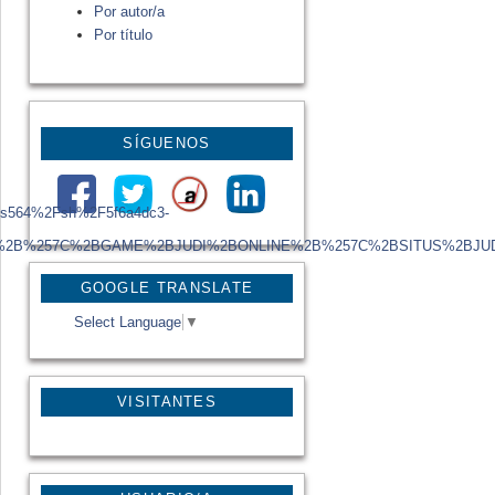
Por autor/a
Por título
SÍGUENOS
Fs564%2Fsh%2F5f6a4dc3-
NLINE%2B%257C%2BGAME%2BJUDI%2BONLINE%2B%257C%2BSITUS%2BJ
GOOGLE TRANSLATE
Select Language
▼
VISITANTES