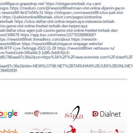
islot88gacor.grapedrop.net/
https://slotgacorterbaik.my.cam/
signs
https://medium.com/@newslot88net/main-slot-online-dijamin-gacor-
ot-newslot88-9e1f7e5f0c31
https://infogram.com/newslot88-situs-judi-slot-
e
https://judislotonline88terbaik.shivtr.com/pages/slottonline
neterbaik
https://situs-daftar-slot-online-terpercaya-indonesia-terbaik-
ino-game-slot-online-freebet-terbaik-dan-terpercaya
baik/daftar-situs-agen-judi-casino-game-slot-online-freebet-terbaik-dan-
post/348678
https://app.box.com/notes/1077033898068?
ttps://newslot88net.threadless.com/about
https://newslot-
/newslot88net
https://newslot88netslotgacor.onepage.website/
ot88-RTP-Live-Tertinggi-2022-11-28
https://newslot88net.nethouse.ru/
/snv?noteGuid=5f6a4dc3-1d95-2eb9-82c5-
7d81786aae97c36e2&sn=https%3A%2F%2Fwww.evernote.com%2Fshard%2
81786aae97c36e2&title=NEWSLOT88.NET%2BTARUHAN%2BJUDI%2BO
/39492830