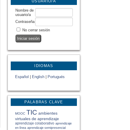
USUARIO/A
Nombre de
usuario/a
Contraseña
No cerrar sesión
IDIOMAS
Español
|
English
|
Portugués
PALABRAS CLAVE
TIC
ambientes
MOOC
virtuales de aprendizaje
aprendizaje colaborativo
aprendizaje
en línea
aprendizaje semipresencial