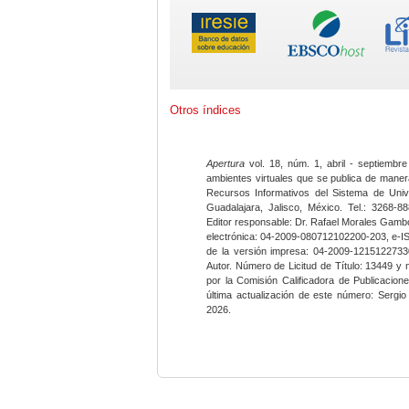
Otros índices
Apertura
vol. 18, núm. 1, abril - septiembre
ambientes virtuales que se publica de maner
Recursos Informativos del Sistema de Univ
Guadalajara, Jalisco, México. Tel.: 3268-8
Editor responsable: Dr. Rafael Morales Gambo
electrónica: 04-2009-080712102200-203, e-I
de la versión impresa: 04-2009-12151227330
Autor. Número de Licitud de Título: 13449 y
por la Comisión Calificadora de Publicacio
última actualización de este número: Sergi
2026.