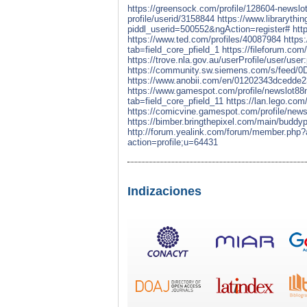
https://greensock.com/profile/128604-newslo
profile/userid/3158844
https://www.librarythi
piddl_userid=500552&ngAction=register#
htt
https://www.ted.com/profiles/40087984
https
tab=field_core_pfield_1
https://fileforum.com
https://trove.nla.gov.au/userProfile/user/use
https://community.sw.siemens.com/s/fee
https://www.anobii.com/en/01202343dcedde234
https://www.gamespot.com/profile/newslot88n
tab=field_core_pfield_11
https://lan.lego.com
https://comicvine.gamespot.com/profile/news
https://bimber.bringthepixel.com/main/buddy
http://forum.yealink.com/forum/member.php?
action=profile;u=64431
Indizaciones