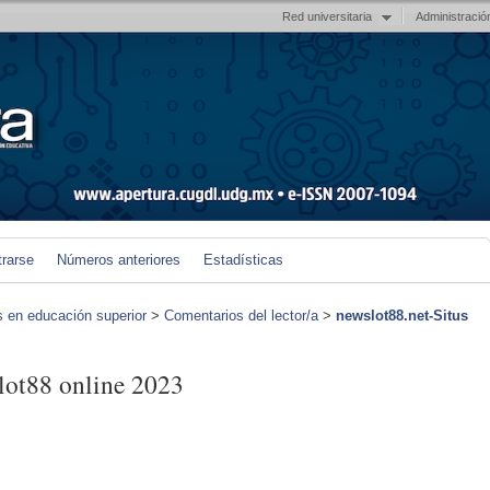
Red universitaria
Administració
trarse
Números anteriores
Estadísticas
s en educación superior
>
Comentarios del lector/a
>
newslot88.net-Situs
slot88 online 2023