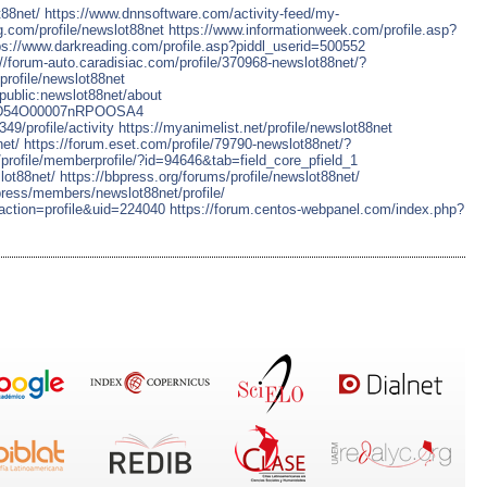
t88net/
https://www.dnnsoftware.com/activity-feed/my-
ng.com/profile/newslot88net
https://www.informationweek.com/profile.asp?
ps://www.darkreading.com/profile.asp?piddl_userid=500552
://forum-auto.caradisiac.com/profile/370968-newslot88net/?
/profile/newslot88net
r:public:newslot88net/about
d/0D54O00007nRPOOSA4
9/profile/activity
https://myanimelist.net/profile/newslot88net
et/
https://forum.eset.com/profile/79790-newslot88net/?
/profile/memberprofile/?id=94646&tab=field_core_pfield_1
lot88net/
https://bbpress.org/forums/profile/newslot88net/
press/members/newslot88net/profile/
action=profile&uid=224040
https://forum.centos-webpanel.com/index.php?