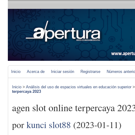
Inicio
Acerca de
Iniciar sesión
Registrarse
Números anteri
Inicio
>
Análisis del uso de espacios virtuales en educación superior
terpercaya 2023
agen slot online terpercaya 202
por
kunci slot88
(2023-01-11)