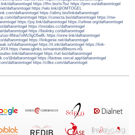
i.link/daftaromtogel
https://ffm.bio/rx7loz
https://jemi.so/daftaromtogel
r.net/daftaromtogel
https://wlo.link/@OMTOGEL
olink.com/daftaromtogel
https://allmy.bio/linkdaftaromtogel
pop.com/daftaromtogel
https://conecta.bio/daftaromtogel
https://me-
taromtogel
https://joy.link/daftaromtogel
https://urltree.org/daftaromtogel
.to/daftaromtogel
https://instabio.cc/daftaromtogel
ai/daftaromtogel
https://biolinky.co/daftaromtogel
ma/u/usr-8Nna7oWU3gO5w8L
https://onne.link/daftaromtogel
.to/daftaromtogel
https://linkgenie.net/daftaromtogel
peak.io/l/daftaromtogel
https://il.ink/daftaromtogel
https://link-
CAYA
https://www.iglinks.io/maintoto88resmi-n5i
ourbio.link/daftaromtogel
https://url.bio/daftaromtogel
nk.co/@daftaromtogel
https://biotree.vercel.app/daftaromtogel
k.com/daftaromtogel
https://c8ke.com/daftaromtogel