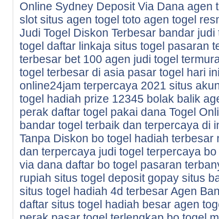
Online Sydney Deposit Via Dana
agen t
slot
situs agen togel toto
agen togel res
Judi Togel Diskon Terbesar
bandar judi
togel daftar linkaja
situs togel pasaran 
terbesar bet 100
agen judi togel termur
togel terbesar di asia
pasar togel hari in
online24jam terpercaya 2021
situs aku
togel hadiah prize 12345 bolak balik
age
perak
daftar togel pakai dana
Togel Onl
bandar togel terbaik dan terpercaya di 
Tanpa Diskon
bo togel hadiah terbesar
dan terpercaya
judi togel terpercaya
bo
via dana
daftar bo togel pasaran terba
rupiah
situs togel deposit gopay
situs b
situs togel hadiah 4d terbesar
Agen Ban
daftar situs togel hadiah besar
agen tog
perak
pasar togel terlengkap
bo togel m