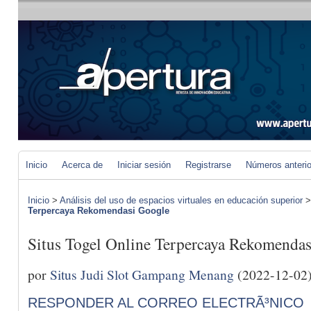
Inicio
Acerca de
Iniciar sesión
Registrarse
Números anteri
Inicio
>
Análisis del uso de espacios virtuales en educación superior
Terpercaya Rekomendasi Google
Situs Togel Online Terpercaya Rekomenda
por
Situs Judi Slot Gampang Menang
(2022-12-02
RESPONDER AL CORREO ELECTRÃ³NICO