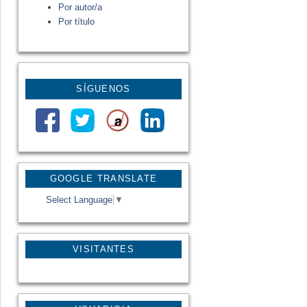
Por autor/a
Por título
SÍGUENOS
GOOGLE TRANSLATE
Select Language
▼
VISITANTES