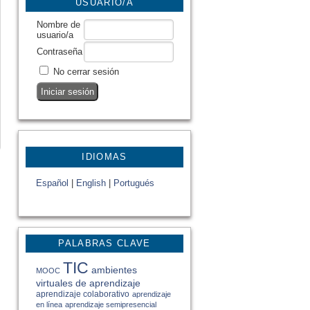
USUARIO/A
Nombre de
usuario/a
Contraseña
No cerrar sesión
IDIOMAS
Español
|
English
|
Portugués
PALABRAS CLAVE
TIC
ambientes
MOOC
virtuales de aprendizaje
aprendizaje colaborativo
aprendizaje
en línea
aprendizaje semipresencial