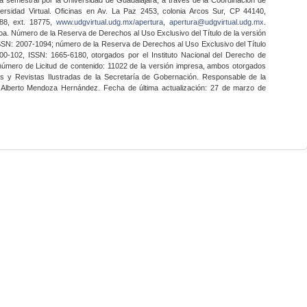
ersidad Virtual. Oficinas en Av. La Paz 2453, colonia Arcos Sur, CP 44140,
888, ext. 18775,
www.udgvirtual.udg.mx/apertura
,
apertura@udgvirtual.udg.mx
.
a. Número de la Reserva de Derechos al Uso Exclusivo del Título de la versión
SSN: 2007-1094; número de la Reserva de Derechos al Uso Exclusivo del Título
0-102, ISSN: 1665-6180, otorgados por el Instituto Nacional del Derecho de
 número de Licitud de contenido: 11022 de la versión impresa, ambos otorgados
nes y Revistas Ilustradas de la Secretaría de Gobernación. Responsable de la
o Alberto Mendoza Hernández. Fecha de última actualización: 27 de marzo de