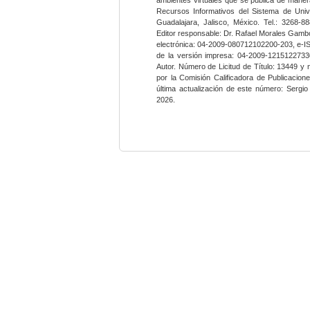
Recursos Informativos del Sistema de Univ
Guadalajara, Jalisco, México. Tel.: 3268-8
Editor responsable: Dr. Rafael Morales Gambo
electrónica: 04-2009-080712102200-203, e-I
de la versión impresa: 04-2009-12151227330
Autor. Número de Licitud de Título: 13449 y
por la Comisión Calificadora de Publicacio
última actualización de este número: Sergi
2026.