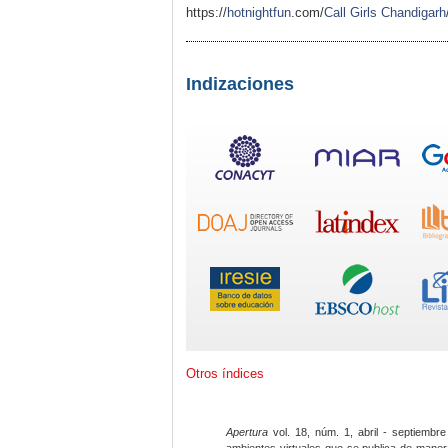
https://
hotnightfun
.com/
Call Girls Chandigarh
Indizaciones
Otros índices
Apertura
vol. 18, núm. 1, abril - septiembre
ambientes virtuales que se publica de maner