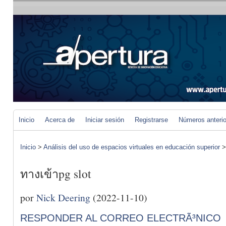
Inicio
Acerca de
Iniciar sesión
Registrarse
Números anteri
Inicio
>
Análisis del uso de espacios virtuales en educación superior
ทางเข้าpg slot
por
Nick Deering
(2022-11-10)
RESPONDER AL CORREO ELECTRÃ³NICO