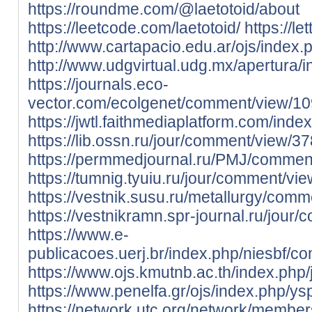
https://roundme.com/@laetotoid/about
https://leetcode.com/laetotoid/
https://l
http://www.cartapacio.edu.ar/ojs/index
http://www.udgvirtual.udg.mx/apertura
https://journals.eco-
vector.com/ecolgenet/comment/view/1
https://jwtl.faithmediaplatform.com/i
https://lib.ossn.ru/jour/comment/view/3
https://permmedjournal.ru/PMJ/commen
https://tumnig.tyuiu.ru/jour/comment/vi
https://vestnik.susu.ru/metallurgy/com
https://vestnikramn.spr-journal.ru/jou
https://www.e-
publicacoes.uerj.br/index.php/niesbf/
https://www.ojs.kmutnb.ac.th/index.ph
https://www.penelfa.gr/ojs/index.php/y
https://network.utc.org/network/members