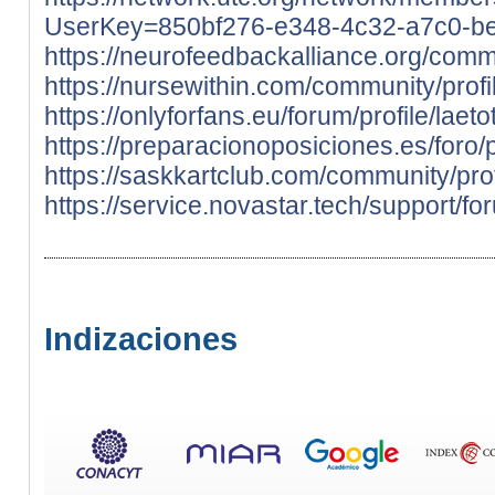
UserKey=850bf276-e348-4c32-a7c0-b
https://neurofeedbackalliance.org/commun
https://nursewithin.com/community/profil
https://onlyforfans.eu/forum/profile/laetot
https://preparacionoposiciones.es/foro/pr
https://saskkartclub.com/community/profi
https://service.novastar.tech/support/fo
Indizaciones