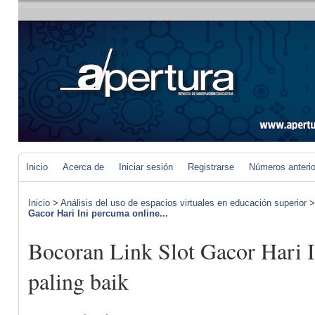
Inicio
Acerca de
Iniciar sesión
Registrarse
Números anteri
Inicio
>
Análisis del uso de espacios virtuales en educación superior
Gacor Hari Ini percuma online...
Bocoran Link Slot Gacor Hari I
paling baik