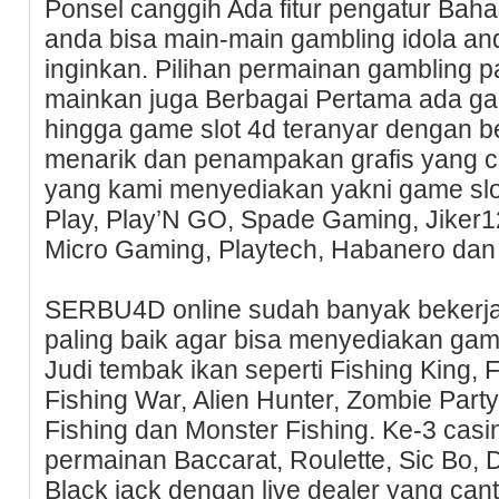
Ponsel canggih Ada fitur pengatur Ba
anda bisa main-main gambling idola a
inginkan. Pilihan permainan gambling p
mainkan juga Berbagai Pertama ada gam
hingga game slot 4d teranyar dengan
menarik dan penampakan grafis yang can
yang kami menyediakan yakni game slot
Play, Play’N GO, Spade Gaming, Jiker
Micro Gaming, Playtech, Habanero dan
SERBU4D online sudah banyak bekerja
paling baik agar bisa menyediakan game
Judi tembak ikan seperti Fishing King, 
Fishing War, Alien Hunter, Zombie Part
Fishing dan Monster Fishing. Ke-3 casin
permainan Baccarat, Roulette, Sic Bo, 
Black jack dengan live dealer yang cant