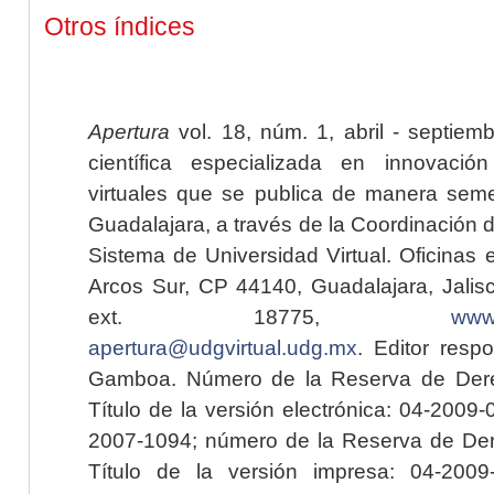
Otros índices
Apertura
vol. 18, núm. 1, abril - septiem
científica especializada en innovaci
virtuales que se publica de manera seme
Guadalajara, a través de la Coordinación 
Sistema de Universidad Virtual. Oficinas 
Arcos Sur, CP 44140, Guadalajara, Jalisc
ext. 18775,
www.
apertura@udgvirtual.udg.mx
. Editor resp
Gamboa. Número de la Reserva de Dere
Título de la versión electrónica: 04-200
2007-1094; número de la Reserva de Der
Título de la versión impresa: 04-200