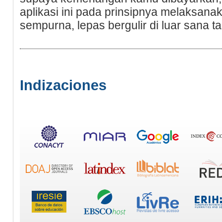
aplikasi ini pada prinsipnya melaksan
sempurna, lepas bergulir dі luar sana 
Indizaciones