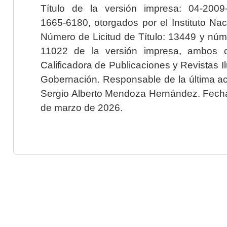
Título de la versión impresa: 04-200
1665-6180, otorgados por el Instituto Nac
Número de Licitud de Título: 13449 y núme
11022 de la versión impresa, ambos o
Calificadora de Publicaciones y Revistas I
Gobernación. Responsable de la última ac
Sergio Alberto Mendoza Hernández. Fecha 
de marzo de 2026.