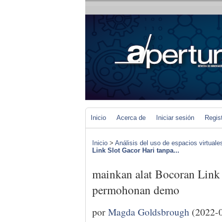
Inicio
Acerca de
Iniciar sesión
Regis
Inicio
>
Análisis del uso de espacios virtuale
Link Slot Gacor Hari tanpa...
mainkan alat Bocoran Link 
permohonan demo
por
Magda Goldsbrough
(2022-0