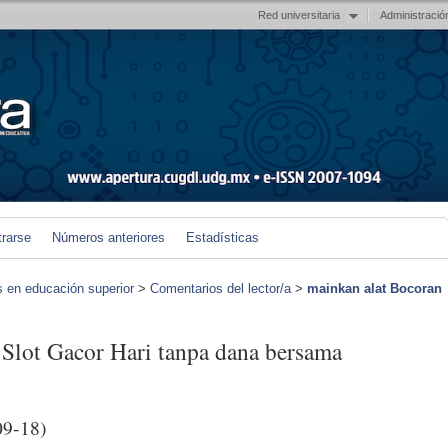
Red universitaria
Administració
trarse
Números anteriores
Estadísticas
s en educación superior
>
Comentarios del lector/a
>
mainkan alat Bocoran
Slot Gacor Hari tanpa dana bersama
9-18)