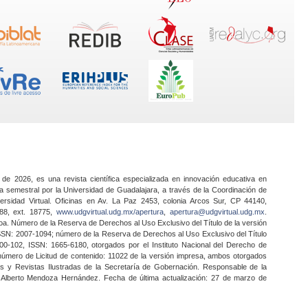
 de 2026, es una revista científica especializada en innovación educativa en
a semestral por la Universidad de Guadalajara, a través de la Coordinación de
ersidad Virtual. Oficinas en Av. La Paz 2453, colonia Arcos Sur, CP 44140,
888, ext. 18775,
www.udgvirtual.udg.mx/apertura
,
apertura@udgvirtual.udg.mx
.
a. Número de la Reserva de Derechos al Uso Exclusivo del Título de la versión
SSN: 2007-1094; número de la Reserva de Derechos al Uso Exclusivo del Título
0-102, ISSN: 1665-6180, otorgados por el Instituto Nacional del Derecho de
 número de Licitud de contenido: 11022 de la versión impresa, ambos otorgados
nes y Revistas Ilustradas de la Secretaría de Gobernación. Responsable de la
o Alberto Mendoza Hernández. Fecha de última actualización: 27 de marzo de