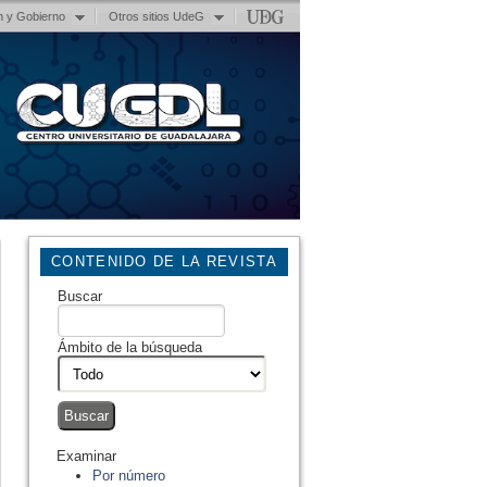
n y Gobierno
Otros sitios UdeG
CONTENIDO DE LA REVISTA
Buscar
Ámbito de la búsqueda
Examinar
Por número