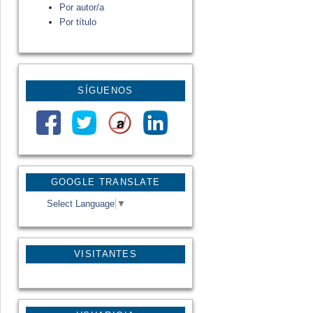
Por autor/a
Por título
SÍGUENOS
GOOGLE TRANSLATE
Select Language
▼
VISITANTES