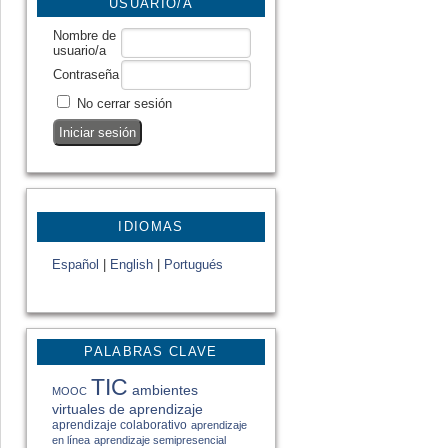
USUARIO/A
Nombre de
usuario/a
Contraseña
No cerrar sesión
IDIOMAS
Español
|
English
|
Portugués
PALABRAS CLAVE
TIC
ambientes
MOOC
virtuales de aprendizaje
aprendizaje colaborativo
aprendizaje
en línea
aprendizaje semipresencial