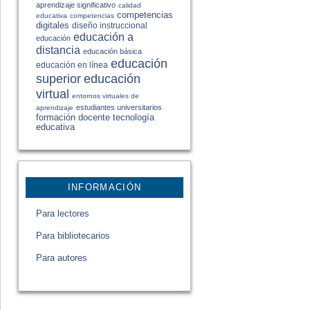
aprendizaje significativo
calidad
competencias
educativa
competencias
digitales
diseño instruccional
educación a
educación
distancia
educación básica
educación
educación en línea
educación
superior
virtual
entornos virtuales de
estudiantes universitarios
aprendizaje
formación docente
tecnología
educativa
INFORMACIÓN
Para lectores
Para bibliotecarios
Para autores