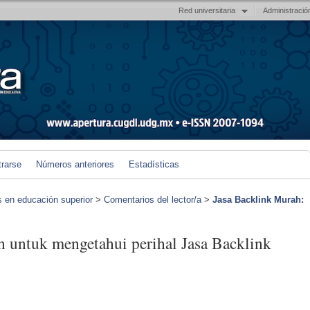
Red universitaria
Administració
trarse
Números anteriores
Estadísticas
s en educación superior
>
Comentarios del lector/a
>
Jasa Backlink Murah:
n untuk mengetahui perihal Jasa Backlink