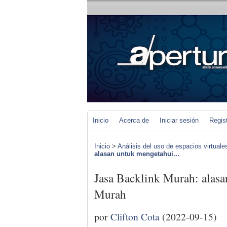
Inicio
Acerca de
Iniciar sesión
Regis
Inicio
>
Análisis del uso de espacios virtuale
alasan untuk mengetahui...
Jasa Backlink Murah: alasa
Murah
por
Clifton Cota
(2022-09-15)