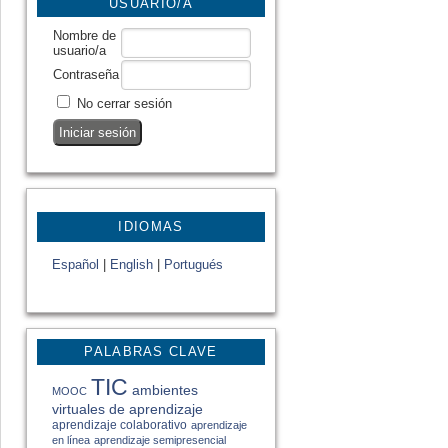
USUARIO/A
Nombre de
usuario/a
Contraseña
No cerrar sesión
IDIOMAS
Español
|
English
|
Portugués
PALABRAS CLAVE
TIC
ambientes
MOOC
virtuales de aprendizaje
aprendizaje colaborativo
aprendizaje
en línea
aprendizaje semipresencial