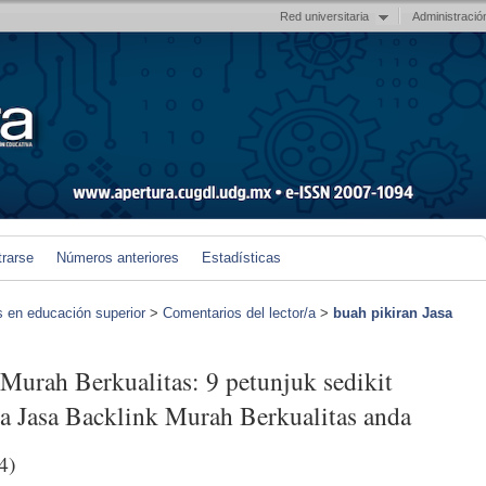
Red universitaria
Administració
trarse
Números anteriores
Estadísticas
s en educación superior
>
Comentarios del lector/a
>
buah pikiran Jasa
 Murah Berkualitas: 9 petunjuk sedikit
a Jasa Backlink Murah Berkualitas anda
4)