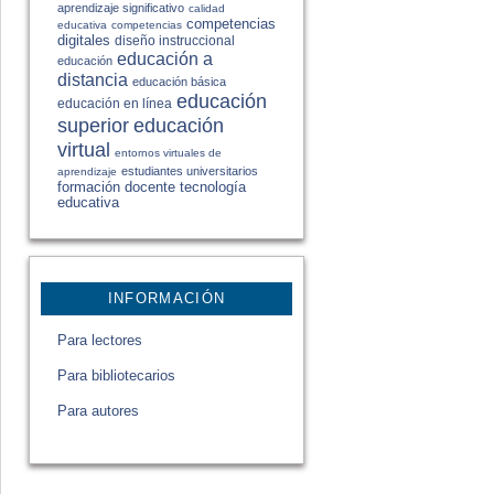
aprendizaje significativo
calidad
competencias
educativa
competencias
digitales
diseño instruccional
educación a
educación
distancia
educación básica
educación
educación en línea
educación
superior
virtual
entornos virtuales de
estudiantes universitarios
aprendizaje
formación docente
tecnología
educativa
INFORMACIÓN
Para lectores
Para bibliotecarios
Para autores