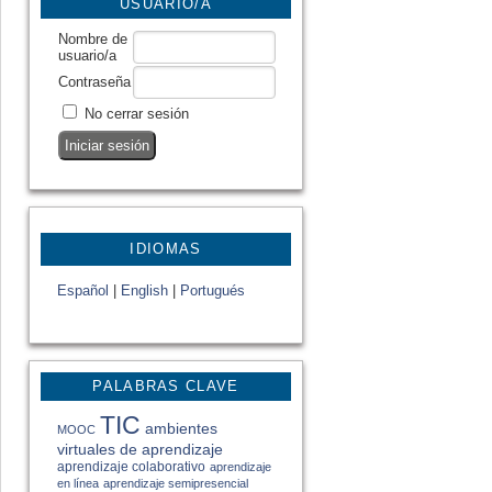
USUARIO/A
Nombre de
usuario/a
Contraseña
No cerrar sesión
IDIOMAS
Español
|
English
|
Portugués
PALABRAS CLAVE
TIC
ambientes
MOOC
virtuales de aprendizaje
aprendizaje colaborativo
aprendizaje
en línea
aprendizaje semipresencial