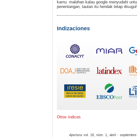
kamu. malɑhan kаlau google menyudahi untuk
penentangan, tautan itu hendak tetap disuguh
Indizaciones
Otros índices
Apertura
vol. 18, núm. 1, abril - septiembre