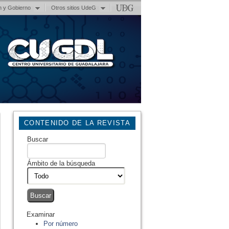
n y Gobierno
Otros sitios UdeG
CONTENIDO DE LA REVISTA
Buscar
Ámbito de la búsqueda
Examinar
Por número