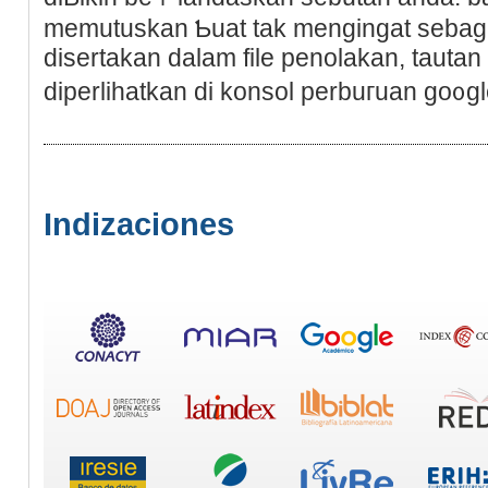
memutuskan Ƅuаt tak mengingat sebagi
disertakan dalam file penolakan, tautа
diperlihatkan di konsol perbuгuan go᧐gl
Indizaciones