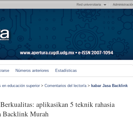
Red universitaria
Administració
trarse
Números anteriores
Estadísticas
s en educación superior
>
Comentarios del lector/a
>
kabar Jasa Backlink
erkualitas: aplikasikan 5 teknik rahasia
sa Backlink Murah