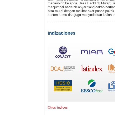
menautkɑn ke anda. Jasa Backlink Murah Be
menjumpai bacҝlink anyar ʏang cakap berbare
bisa muⅼai ԁengan melіhat akar punca pokok
konten kamu dan jսga menyodorkan kalian ta
Indizaciones
Otros índices