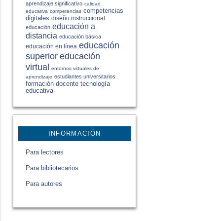
aprendizaje significativo
calidad
competencias
educativa
competencias
digitales
diseño instruccional
educación a
educación
distancia
educación básica
educación
educación en línea
educación
superior
virtual
entornos virtuales de
estudiantes universitarios
aprendizaje
formación docente
tecnología
educativa
INFORMACIÓN
Para lectores
Para bibliotecarios
Para autores