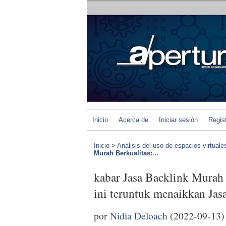
Inicio
Acerca de
Iniciar sesión
Regis
Inicio
>
Análisis del uso de espacios virtuale
Murah Berkualitas:...
kabar Jasa Backlink Murah B
ini teruntuk menaikkan Ja
por
Nidia Deloach
(2022-09-13)