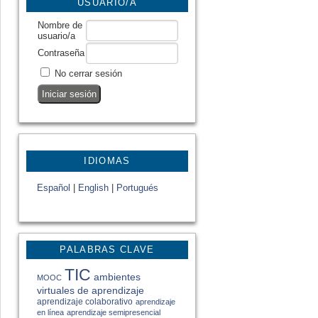
USUARIO/A
Nombre de
usuario/a
Contraseña
No cerrar sesión
IDIOMAS
Español
|
English
|
Portugués
PALABRAS CLAVE
TIC
ambientes
MOOC
virtuales de aprendizaje
aprendizaje colaborativo
aprendizaje
en línea
aprendizaje semipresencial