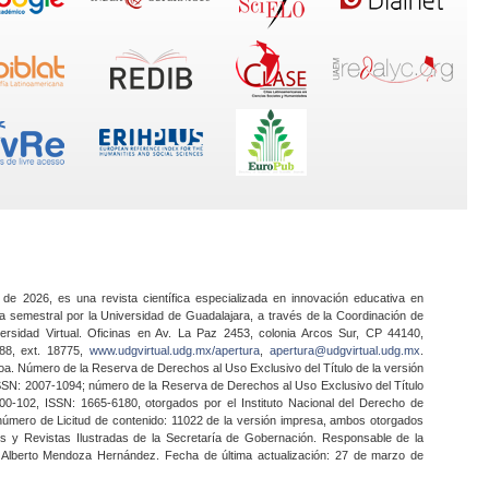
 de 2026, es una revista científica especializada en innovación educativa en
a semestral por la Universidad de Guadalajara, a través de la Coordinación de
ersidad Virtual. Oficinas en Av. La Paz 2453, colonia Arcos Sur, CP 44140,
888, ext. 18775,
www.udgvirtual.udg.mx/apertura
,
apertura@udgvirtual.udg.mx
.
a. Número de la Reserva de Derechos al Uso Exclusivo del Título de la versión
SSN: 2007-1094; número de la Reserva de Derechos al Uso Exclusivo del Título
0-102, ISSN: 1665-6180, otorgados por el Instituto Nacional del Derecho de
 número de Licitud de contenido: 11022 de la versión impresa, ambos otorgados
nes y Revistas Ilustradas de la Secretaría de Gobernación. Responsable de la
o Alberto Mendoza Hernández. Fecha de última actualización: 27 de marzo de