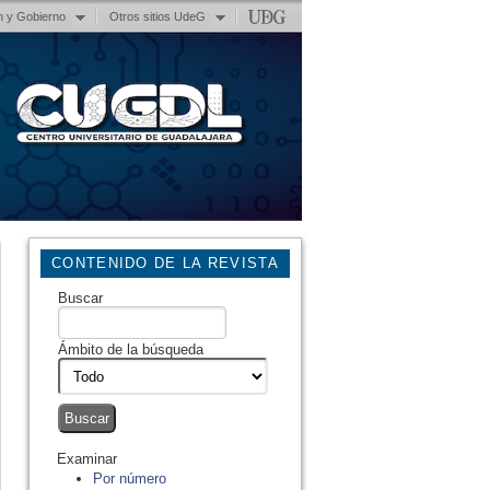
n y Gobierno
Otros sitios UdeG
CONTENIDO DE LA REVISTA
Buscar
Ámbito de la búsqueda
Examinar
Por número