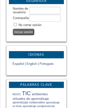
USUARIO/A
Nombre de
usuario/a
Contraseña
No cerrar sesión
IDIOMAS
Español
|
English
|
Portugués
PALABRAS CLAVE
TIC
ambientes
MOOC
virtuales de aprendizaje
aprendizaje colaborativo
aprendizaje
en línea
aprendizaje semipresencial