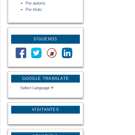
Por autor/a
Por título
SÍGUENOS
GOOGLE TRANSLATE
Select Language
▼
VISITANTES