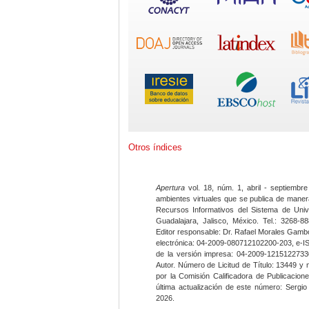
Otros índices
Apertura
vol. 18, núm. 1, abril - septiembre
ambientes virtuales que se publica de maner
Recursos Informativos del Sistema de Univ
Guadalajara, Jalisco, México. Tel.: 3268-8
Editor responsable: Dr. Rafael Morales Gambo
electrónica: 04-2009-080712102200-203, e-I
de la versión impresa: 04-2009-12151227330
Autor. Número de Licitud de Título: 13449 y
por la Comisión Calificadora de Publicacio
última actualización de este número: Sergi
2026.