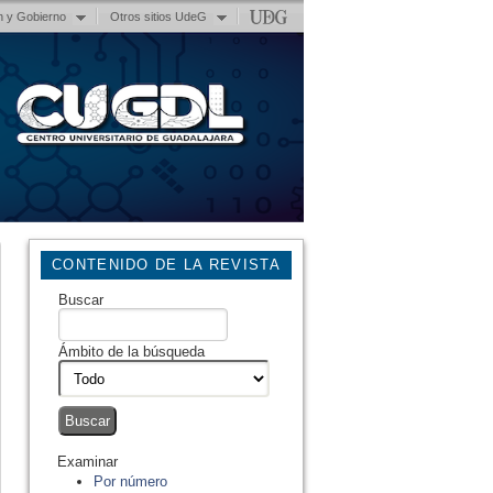
n y Gobierno
Otros sitios UdeG
CONTENIDO DE LA REVISTA
Buscar
Ámbito de la búsqueda
Examinar
Por número