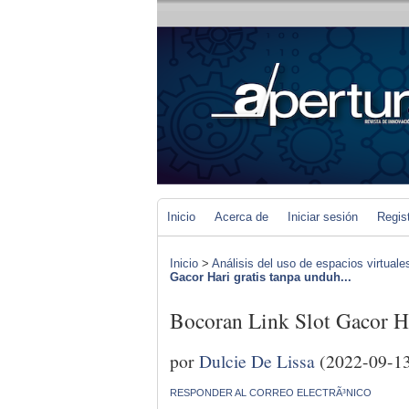
Inicio
Acerca de
Iniciar sesión
Regis
Inicio
>
Análisis del uso de espacios virtuale
Gacor Hari gratis tanpa unduh...
Bocoran Link Slot Gacor Ha
por
Dulcie De Lissa
(2022-09-1
RESPONDER AL CORREO ELECTRÃ³NICO