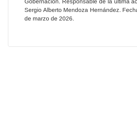
Gobernación. Responsable de la última ac
Sergio Alberto Mendoza Hernández. Fecha 
de marzo de 2026.