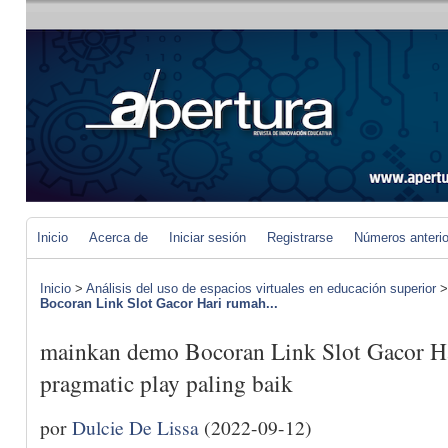
Inicio
Acerca de
Iniciar sesión
Registrarse
Números anteri
Inicio
>
Análisis del uso de espacios virtuales en educación superior
Bocoran Link Slot Gacor Hari rumah...
mainkan demo Bocoran Link Slot Gacor Ha
pragmatic play paling baik
por
Dulcie De Lissa
(2022-09-12)