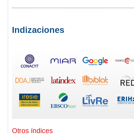
Indizaciones
Otros índices