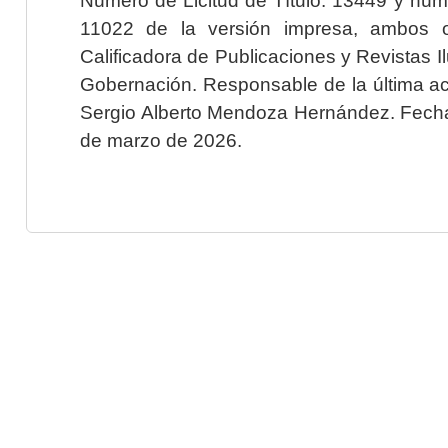
11022 de la versión impresa, ambos o
Calificadora de Publicaciones y Revistas I
Gobernación. Responsable de la última ac
Sergio Alberto Mendoza Hernández. Fecha 
de marzo de 2026.